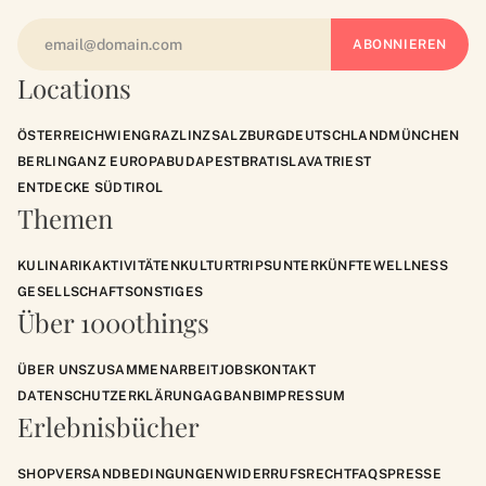
Locations
ÖSTERREICH
WIEN
GRAZ
LINZ
SALZBURG
DEUTSCHLAND
MÜNCHEN
BERLIN
GANZ EUROPA
BUDAPEST
BRATISLAVA
TRIEST
ENTDECKE SÜDTIROL
Themen
KULINARIK
AKTIVITÄTEN
KULTUR
TRIPS
UNTERKÜNFTE
WELLNESS
GESELLSCHAFT
SONSTIGES
Über 1000things
ÜBER UNS
ZUSAMMENARBEIT
JOBS
KONTAKT
DATENSCHUTZERKLÄRUNG
AGB
ANB
IMPRESSUM
Erlebnisbücher
SHOP
VERSANDBEDINGUNGEN
WIDERRUFSRECHT
FAQS
PRESSE