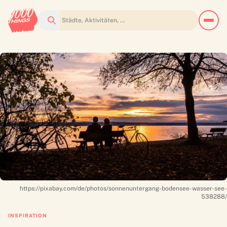
Suchen
https://pixabay.com/de/photos/sonnenuntergang-bodensee-wasser-see-
538288/
INSPIRATION