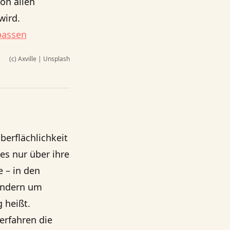
on allen
wird.
passen
(c) Axville | Unsplash
erflächlichkeit
es nur über ihre
 – in den
sondern um
 heißt.
erfahren die