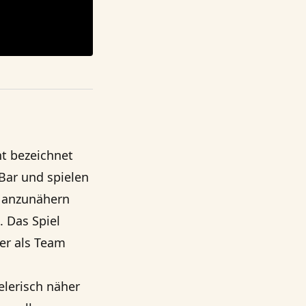
nt bezeichnet
 Bar und spielen
l anzunähern
 Das Spiel
er als Team
lerisch näher