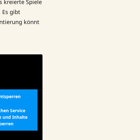
s kreierte Spiele
 Es gibt
entierung könnt
entsperren
chen Service
n und Inhalte
perren