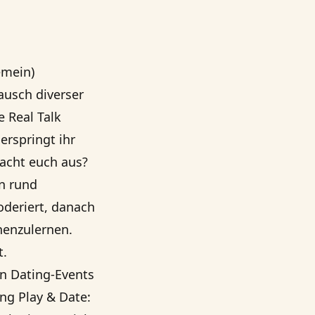
emein)
ausch diverser
ie
Real Talk
erspringt ihr
acht euch aus?
n rund
deriert, danach
nenzulernen.
t.
n Dating-Events
ung
Play & Date
: