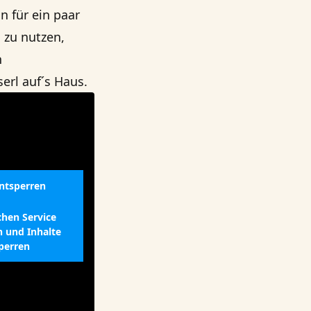
n für ein paar
 zu nutzen,
n
rl auf´s Haus.
entsperren
chen Service
n und Inhalte
perren