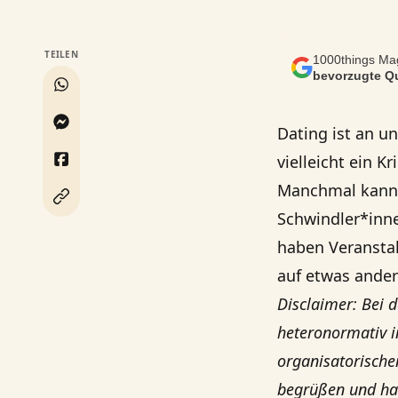
TEILEN
1000things Mag
bevorzugte Qu
Dating ist an un
vielleicht ein K
Manchmal kann e
Schwindler*inne
haben Veranstal
auf etwas andere
Disclaimer: Bei d
heteronormativ i
organisatorische
begrüßen und hal