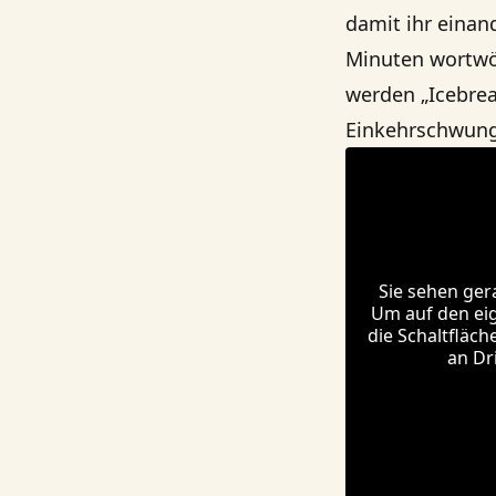
damit ihr einand
Minuten wortwör
werden „Icebrea
Einkehrschwung
Sie sehen ger
Um auf den eige
die Schaltfläch
an Dr