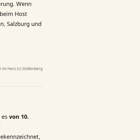
ierung. Wenn
 beim Host
en, Salzburg und
z im Herz (c) Stoltenberg
t es
von 10.
r
gekennzeichnet,