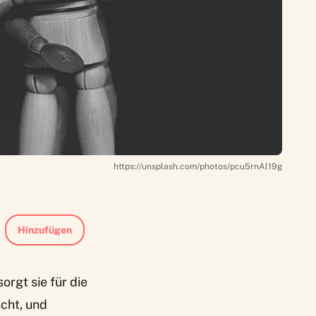
https://unsplash.com/photos/pcu5rnAl19g
Hinzufügen
rgt sie für die
cht, und