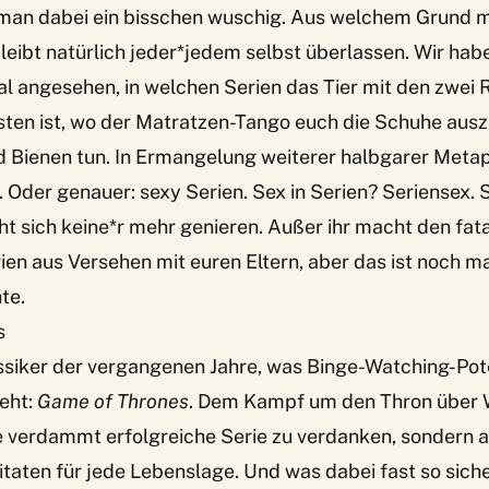
an dabei ein bisschen wuschig. Aus welchem Grund m
 bleibt natürlich jeder*jedem selbst überlassen. Wir hab
 angesehen, in welchen Serien das Tier mit den zwei 
ten ist, wo der Matratzen-Tango euch die Schuhe auszi
d Bienen tun. In Ermangelung weiterer halbgarer Metap
 Oder genauer: sexy Serien. Sex in Serien? Seriensex. So
cht sich keine*r mehr genieren. Außer ihr macht den fat
ien aus Versehen mit euren Eltern,
aber das ist noch ma
hte
.
s
assiker der vergangenen Jahre, was Binge-Watching-Pot
eht:
Game of Thrones
. Dem Kampf um den Thron über 
ne verdammt erfolgreiche Serie zu verdanken, sondern 
aten für jede Lebenslage. Und was dabei fast so sicher