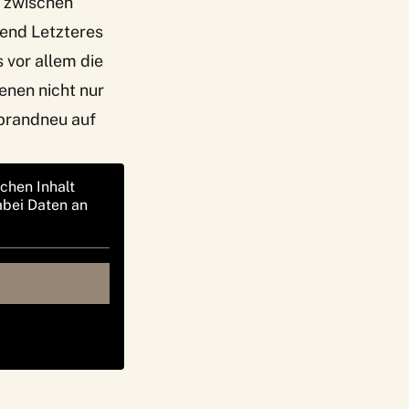
t zwischen
end Letzteres
 vor allem die
enen nicht nur
l brandneu auf
ichen Inhalt
abei Daten an