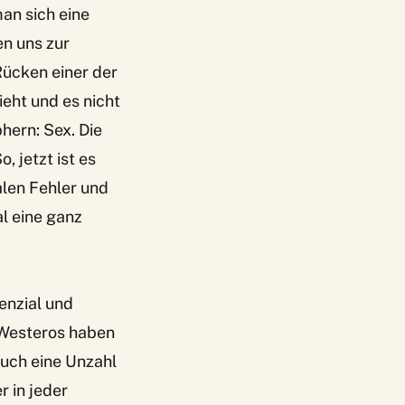
an sich eine
en uns zur
Rücken einer der
eht und es nicht
hern: Sex. Die
, jetzt ist es
alen Fehler und
l eine ganz
enzial und
Westeros haben
auch eine Unzahl
 in jeder