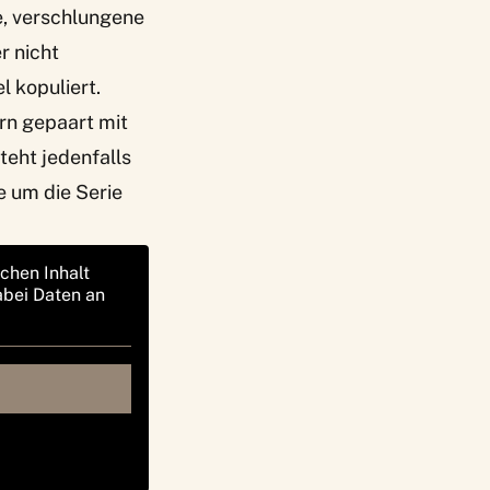
e, verschlungene
r nicht
el kopuliert.
ern gepaart mit
teht jedenfalls
 um die Serie
ichen Inhalt
abei Daten an