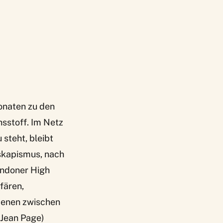
onaten zu den
hsstoff. Im Netz
 steht, bleibt
Eskapismus, nach
Londoner High
fären,
zenen zwischen
-Jean Page)