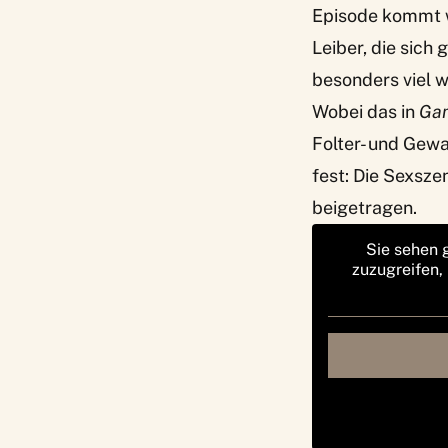
Episode kommt w
Leiber, die sich
besonders viel we
Wobei das in
Gam
Folter- und Gewa
fest: Die Sexsz
beigetragen.
Sie sehen 
zuzugreifen,