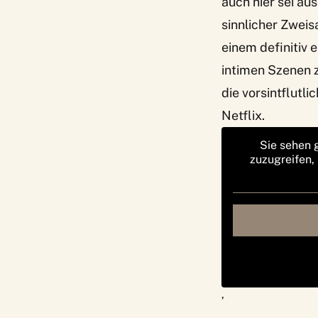
auch hier sei au
sinnlicher Zwei
einem definitiv 
intimen Szenen 
die vorsintflutli
Netflix.
Sie sehen 
zuzugreifen,
‚