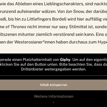
ie das Ableben eines Lieblingscharakters, sind nackt
 grunzend aufeinander wälzen. Von Jon Snow, der darübe
iß, bis hin zu Littlefingers Bordell wird hier auffällig vi
e of Thrones
nicht immer nur sexy Stilmittel ist, sond
ltszenen mitunter ziemlich verstörend sein kann. Eins s
enen der Westerosianer*innen haben durchaus zum Hype
gerade einen Platzhalterinhalt von
Giphy
. Um auf den eigentl
 klicken Sie auf den Button unten. Bitte beachten Sie, dass d
Drittanbieter weitergegeben werden.
Inhalt entsperren
Weitere Informationen
‚