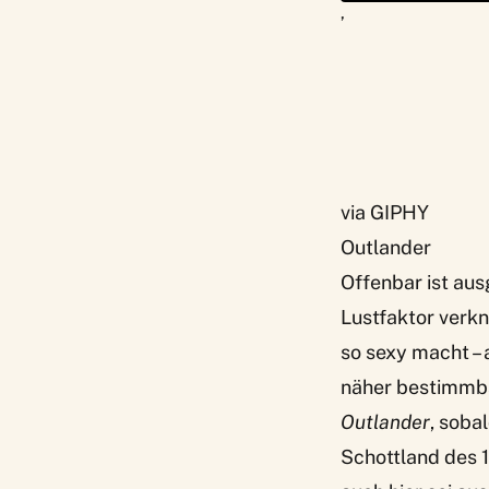
‚
via GIPHY
Outlander
Offenbar ist au
Lustfaktor verk
so sexy macht – 
näher bestimmbar
Outlander
, soba
Schottland des 1