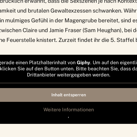
sdrücklich erwähnt, dass die Sexszenen je nach Kontex
samkeit und brutalen Gewaltexzessen schwanken. Währ
ein mulmiges Gefühl in der Magengrube bereitet, sind es
zwischen Claire und Jamie Fraser (Sam Heughan), bei d
che Feuerstelle knistert. Zurzeit findet ihr die 5. Staffe
gerade einen Platzhalterinhalt von
Giphy
. Um auf den eigentl
 klicken Sie auf den Button unten. Bitte beachten Sie, dass d
Drittanbieter weitergegeben werden.
Inhalt entsperren
Weitere Informationen
‚