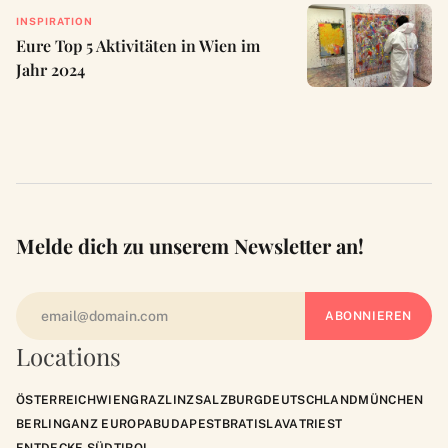
INSPIRATION
Eure Top 5 Aktivitäten in Wien im
Jahr 2024
Melde dich zu unserem Newsletter an!
Locations
ÖSTERREICH
WIEN
GRAZ
LINZ
SALZBURG
DEUTSCHLAND
MÜNCHEN
BERLIN
GANZ EUROPA
BUDAPEST
BRATISLAVA
TRIEST
ENTDECKE SÜDTIROL