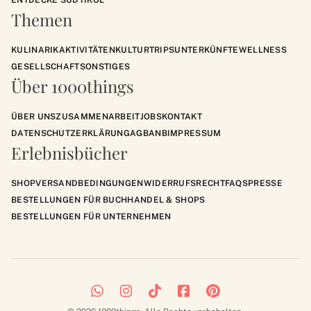
Themen
KULINARIK
AKTIVITÄTEN
KULTUR
TRIPS
UNTERKÜNFTE
WELLNESS
GESELLSCHAFT
SONSTIGES
Über 1000things
ÜBER UNS
ZUSAMMENARBEIT
JOBS
KONTAKT
DATENSCHUTZERKLÄRUNG
AGB
ANB
IMPRESSUM
Erlebnisbücher
SHOP
VERSANDBEDINGUNGEN
WIDERRUFSRECHT
FAQS
PRESSE
BESTELLUNGEN FÜR BUCHHANDEL & SHOPS
BESTELLUNGEN FÜR UNTERNEHMEN