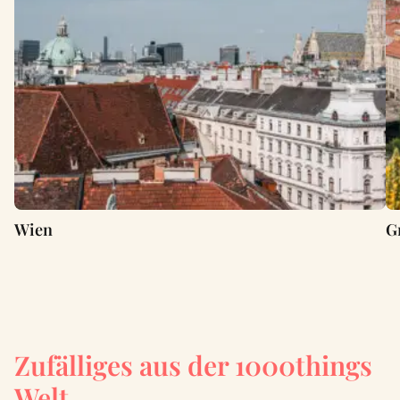
Wien
G
Zufälliges aus der 1000things
Welt