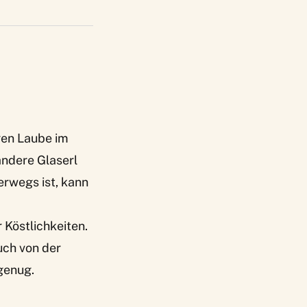
gen Laube im
andere Glaserl
erwegs ist, kann
 Köstlichkeiten.
uch von der
 genug.