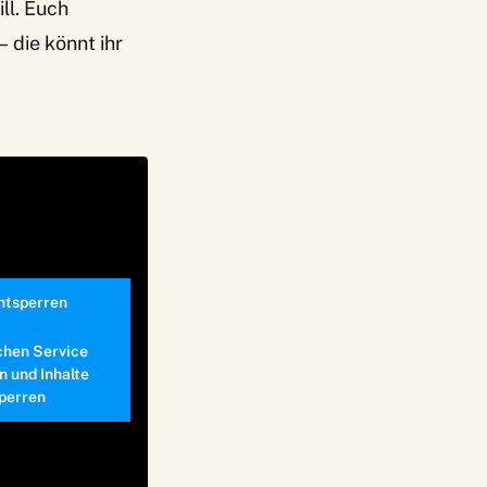
ll. Euch
 die könnt ihr
entsperren
chen Service
n und Inhalte
perren