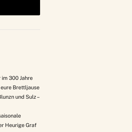
 im 300 Jahre
 eure Brettljause
lunzn und Sulz –
saisonale
er Heurige Graf