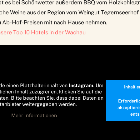
bt es bei Schönwetter außerdem BBQ vom Holzkohlegri
che Weine aus der Region vom Weingut Tegernseerhof –
u Ab-Hof-Preisen mit nach Hause nehmen.
sere Top 10 Hotels in der Wachau
de einen Platzhalterinhalt von
Instagram
. Um
Inhalt 
lichen Inhalt zuzugreifen, klicken Sie auf die
nten. Bitte beachten Sie, dass dabei Daten an
Erforderli
ttanbieter weitergegeben werden.
akzeptiere
ents
Mehr Informationen