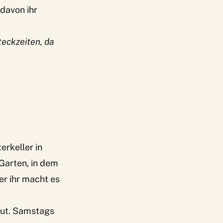
davon ihr
teckzeiten, da
erkeller in
 Garten, in dem
er ihr macht es
gut. Samstags