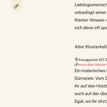
Lieblingsmensch
unbedingt einen B
Kleiner Hinweis:
sich diese oft s
Alter Klosterkell
Anzuggasse 237
,
www.alter-klosterk
Ein malerisches 
Dürnstein. Vom D
ihr auf den Holz
euch auf der üb
Egal, wo ihr sit