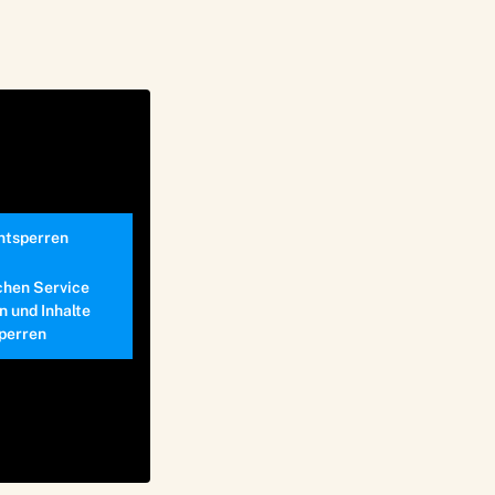
entsperren
chen Service
n und Inhalte
perren