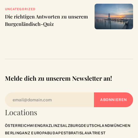
UNCATEGORIZED
Die richtigen Antworten zu unserem
Burgenländisch-Quiz
Melde dich zu unserem Newsletter an!
Locations
ÖSTERREICH
WIEN
GRAZ
LINZ
SALZBURG
DEUTSCHLAND
MÜNCHEN
BERLIN
GANZ EUROPA
BUDAPEST
BRATISLAVA
TRIEST