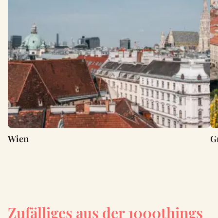
Wien
G
Zufälliges aus der 1000things