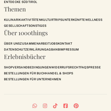
ENTDECKE SÜDTIROL
Themen
KULINARIK
AKTIVITÄTEN
KULTUR
TRIPS
UNTERKÜNFTE
WELLNESS
GESELLSCHAFT
SONSTIGES
Über 1000things
ÜBER UNS
ZUSAMMENARBEIT
JOBS
KONTAKT
DATENSCHUTZERKLÄRUNG
AGB
ANB
IMPRESSUM
Erlebnisbücher
SHOP
VERSANDBEDINGUNGEN
WIDERRUFSRECHT
FAQS
PRESSE
BESTELLUNGEN FÜR BUCHHANDEL & SHOPS
BESTELLUNGEN FÜR UNTERNEHMEN