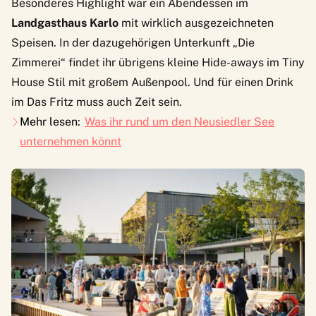
Besonderes Highlight war ein Abendessen im
Landgasthaus Karlo
mit wirklich ausgezeichneten
Speisen. In der dazugehörigen Unterkunft „
Die
Zimmerei
“
findet ihr übrigens kleine
Hide-aways
im
Tiny
House
Stil mit großem Außenpool. Und für einen Drink
im
Das Fritz
muss auch Zeit sein.
Mehr lesen:
Was ihr rund um den Neusiedler See
unternehmen könnt