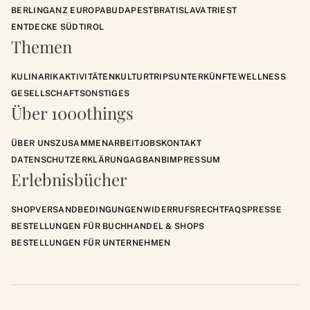
BERLIN
GANZ EUROPA
BUDAPEST
BRATISLAVA
TRIEST
ENTDECKE SÜDTIROL
Themen
KULINARIK
AKTIVITÄTEN
KULTUR
TRIPS
UNTERKÜNFTE
WELLNESS
GESELLSCHAFT
SONSTIGES
Über 1000things
ÜBER UNS
ZUSAMMENARBEIT
JOBS
KONTAKT
DATENSCHUTZERKLÄRUNG
AGB
ANB
IMPRESSUM
Erlebnisbücher
SHOP
VERSANDBEDINGUNGEN
WIDERRUFSRECHT
FAQS
PRESSE
BESTELLUNGEN FÜR BUCHHANDEL & SHOPS
BESTELLUNGEN FÜR UNTERNEHMEN