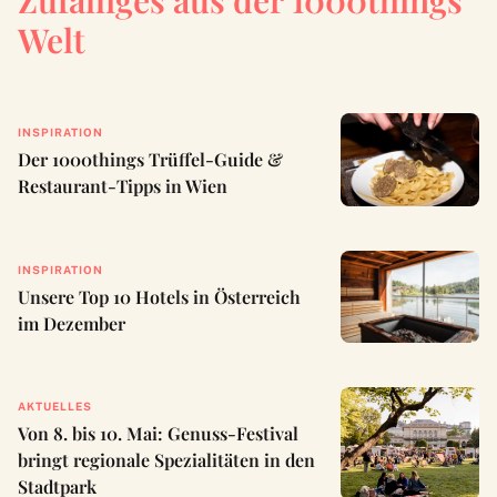
Zufälliges aus der 1000things
Welt
INSPIRATION
Der 1000things Trüffel-Guide &
Restaurant-Tipps in Wien
INSPIRATION
Unsere Top 10 Hotels in Österreich
im Dezember
AKTUELLES
Von 8. bis 10. Mai: Genuss-Festival
bringt regionale Spezialitäten in den
Stadtpark