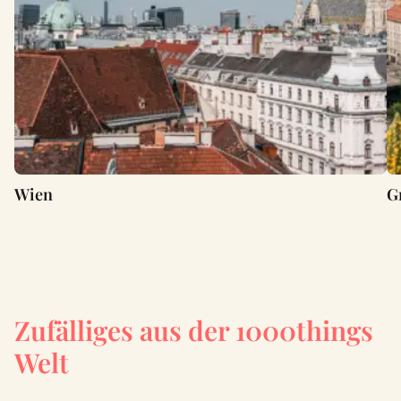
Wien
G
Zufälliges aus der 1000things
Welt