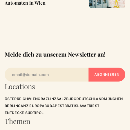
Automaten in Wien
Melde dich zu unserem Newsletter an!
Locations
ÖSTERREICH
WIEN
GRAZ
LINZ
SALZBURG
DEUTSCHLAND
MÜNCHEN
BERLIN
GANZ EUROPA
BUDAPEST
BRATISLAVA
TRIEST
ENTDECKE SÜDTIROL
Themen