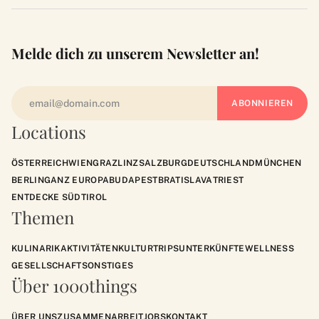
Melde dich zu unserem Newsletter an!
Locations
ÖSTERREICH
WIEN
GRAZ
LINZ
SALZBURG
DEUTSCHLAND
MÜNCHEN
BERLIN
GANZ EUROPA
BUDAPEST
BRATISLAVA
TRIEST
ENTDECKE SÜDTIROL
Themen
KULINARIK
AKTIVITÄTEN
KULTUR
TRIPS
UNTERKÜNFTE
WELLNESS
GESELLSCHAFT
SONSTIGES
Über 1000things
ÜBER UNS
ZUSAMMENARBEIT
JOBS
KONTAKT