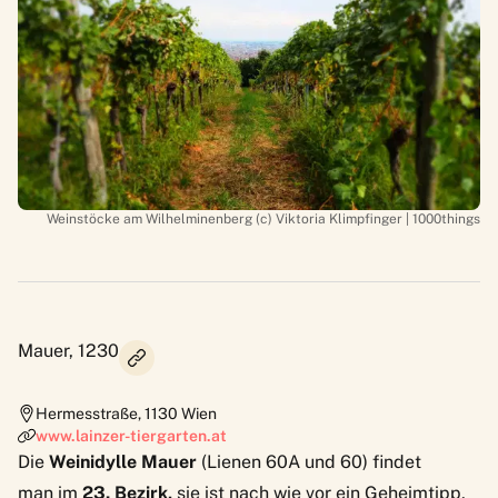
Weinstöcke am Wilhelminenberg (c) Viktoria Klimpfinger | 1000things
Mauer, 1230
Hermesstraße
,
1130
Wien
www.lainzer-tiergarten.at
Die
Weinidylle Mauer
(Lienen 60A und 60) findet
man im
23. Bezirk,
sie ist nach wie vor ein Geheimtipp,