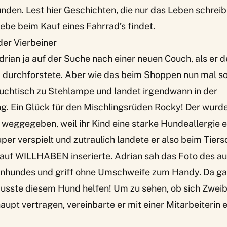
den. Lest hier Geschichten, die nur das Leben schrei
ebe beim Kauf eines Fahrrad’s findet.
der Vierbeiner
drian ja auf der Suche nach einer neuen Couch, als er 
urchforstete. Aber wie das beim Shoppen nun mal so
uchtisch zu Stehlampe und landet irgendwann in der
ng. Ein Glück für den Mischlingsrüden Rocky! Der wurd
 weggegeben, weil ihr Kind eine starke Hundeallergie e
uper verspielt und zutraulich landete er also beim Tiers
o auf WILLHABEN inserierte. Adrian sah das Foto des 
enhundes und griff ohne Umschweife zum Handy. Da gab
musste diesem Hund helfen! Um zu sehen, ob sich Zweib
aupt vertragen, vereinbarte er mit einer Mitarbeiterin 