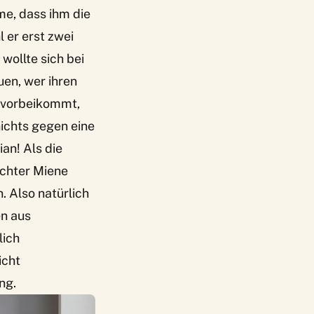
me, dass ihm die
 er erst zwei
wollte sich bei
en, wer ihren
r vorbeikommt,
nichts gegen eine
an! Als die
schter Miene
. Also natürlich
en aus
lich
icht
ng.