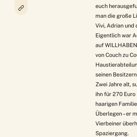
euch herausgefun
man die große Li
Vivi, Adrian und 
Eigentlich war A
auf WILLHABEN d
von Couch zu Co
Haustierabteilu
seinen Besitzern
Zwei Jahre alt, s
ihn für 270 Eur
haarigen Famili
Überlegen – er 
Vierbeiner überh
Spaziergang.