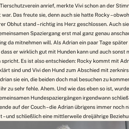
Tierschutzverein anrief, merkte Vivi schon an der Stim
 war. Das freute sie, denn auch sie hatte Rocky – obwohl
er Obhut stand – richtig ins Herz geschlossen. Auch sie 
emeinsamen Spaziergang erst mal ganz genau anschau
ing da mitnehmen will. Als Adrian ein paar Tage späte
, dass er wirklich gut mit Hunden kann und auch sonst 
pricht. Es ist also entschieden: Rocky kommt mit Adri
klärt sind und Vivi den Hund zum Abschied mit zerknir
 Adrian sie ein, die beiden doch mal besuchen zu kommen
ihr zu sehr fehle. Ahem. Und wie das eben so ist, wurd
emeinsamen Hundespaziergängen irgendwann schließ
de auf der Couch – die Adrian übrigens immer noch n
 – und schließlich eine mittlerweile dreijährige Beziehu