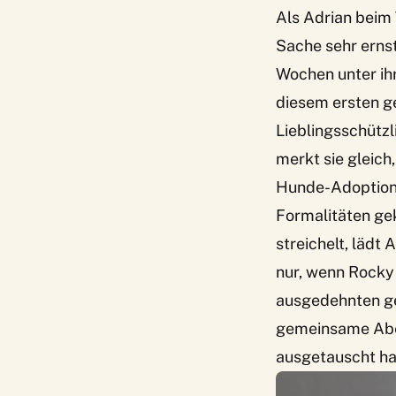
Als Adrian beim 
Sache sehr ernst
Wochen unter ihr
diesem ersten g
Lieblingsschützl
merkt sie gleich
Hunde-Adoption s
Formalitäten ge
streichelt, lädt
nur, wenn Rocky 
ausgedehnten g
gemeinsame Aben
ausgetauscht hat