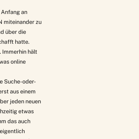
n Anfang an
N miteinander zu
ad über die
hafft hatte.
. Immerhin hält
was online
ne Suche-oder-
erst aus einem
 über jeden neuen
chzeitig etwas
 ihm das auch
eigentlich