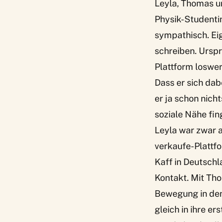
Leyla, Thomas u
Physik-Studenti
sympathisch. Ei
schreiben. Urspr
Plattform loswer
Dass er sich dab
er ja schon nich
soziale Nähe fing
Leyla war zwar 
verkaufe-Plattf
Kaff in Deutschl
Kontakt. Mit Tho
Bewegung in den 
gleich in ihre e