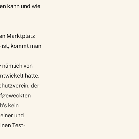
ben kann und wie
den Marktplatz
 ist, kommt man
e nämlich von
ntwickelt hatte.
chutzverein, der
aufgeweckten
’s kein
einer und
einen Test-