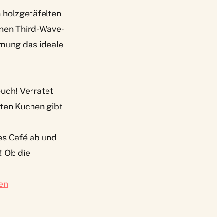
 holzgetäfelten
rnen Third-Wave-
mmung das ideale
euch! Verratet
ten Kuchen gibt
tes Café ab und
! Ob die
en