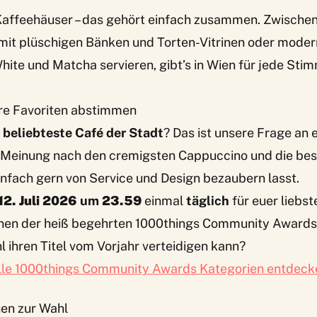
Kaffeehäuser – das gehört einfach zusammen. Zwischen
 mit plüschigen Bänken und Torten-Vitrinen oder mode
White und Matcha servieren, gibt’s in Wien für jede Sti
 eure Favoriten abstimmen
s
beliebteste Café der Stadt
? Das ist unsere Frage an 
r Meinung nach den cremigsten Cappuccino und die bes
einfach gern von Service und Design bezaubern lasst.
12. Juli 2026
um
23.59
einmal
täglich
für euer liebs
einen der heiß begehrten 1000things Community Awards
 ihren Titel vom Vorjahr verteidigen kann?
lle 1000things Community Awards Kategorien entdeck
hen zur Wahl