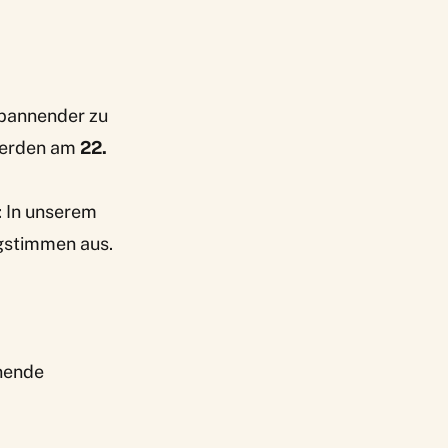
pannender zu
werden am
22.
: In unserem
ngstimmen aus.
nnende