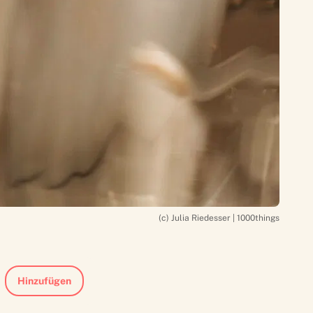
(c) Julia Riedesser | 1000things
Hinzufügen