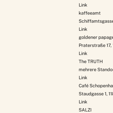
Link
kaffeeamt
Schiffamtsgasse
Link
goldener papage
Praterstraße 17,
Link
The TRUTH
mehrere Standor
Link
Café Schopenha
Staudgasse 1, 1
Link
SALZI