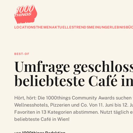
LOCATIONS
THEMEN
AKTUELLES
TRENDS
MEINUNG
ERLEBNISBÜ
BEST-OF
Umfrage geschloss
beliebteste Café i
Hört, hört: Die 1000things Community Awards suchen w
Wellnesshotels, Pizzerien und Co. Von 11. Juni bis 12. J
Favoriten in 13 Kategorien abstimmen. Nutzt täglich 
beliebteste Café in Wien!