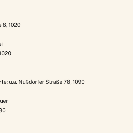
 8, 1020
i
 1020
te; u.a. Nußdorfer Straße 78, 1090
uer
180