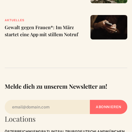
AKTUELLES
Gewalt gegen Frauen*: Im März
startet eine App mit stillem Notruf
Melde dich zu unserem Newsletter an!
Locations
ÖSTERREICH
WIEN
GRAZ
LINZ
SALZBURG
DEUTSCHLAND
MÜNCHEN