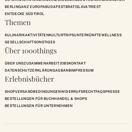
BERLIN
GANZ EUROPA
BUDAPEST
BRATISLAVA
TRIEST
ENTDECKE SÜDTIROL
Themen
KULINARIK
AKTIVITÄTEN
KULTUR
TRIPS
UNTERKÜNFTE
WELLNESS
GESELLSCHAFT
SONSTIGES
Über 1000things
ÜBER UNS
ZUSAMMENARBEIT
JOBS
KONTAKT
DATENSCHUTZERKLÄRUNG
AGB
ANB
IMPRESSUM
Erlebnisbücher
SHOP
VERSANDBEDINGUNGEN
WIDERRUFSRECHT
FAQS
PRESSE
BESTELLUNGEN FÜR BUCHHANDEL & SHOPS
BESTELLUNGEN FÜR UNTERNEHMEN