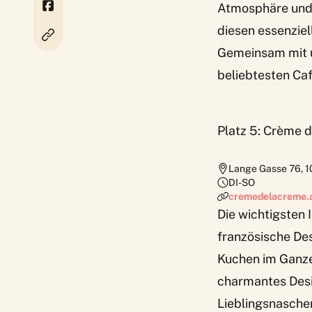
Atmosphäre und n
diesen essenzie
Gemeinsam mit u
beliebtesten Caf
Platz 5: Crème 
Lange Gasse 76
,
1
DI-SO
cremedelacreme.
Die wichtigsten I
französische De
Kuchen im Ganze
charmantes Des
Lieblingsnascher