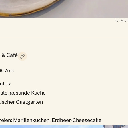
(c) Mic
a & Café
60
Wien
nfos:
nale, gesunde Küche
llischer Gastgarten
reien: Marillenkuchen, Erdbeer-Cheesecake