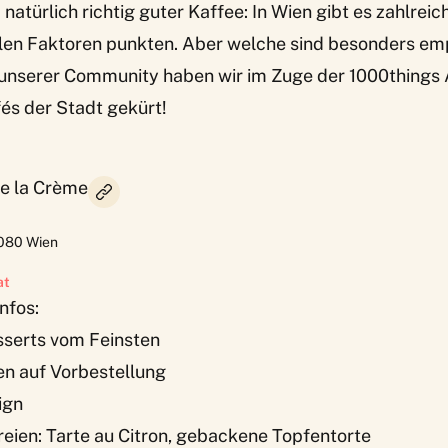
atürlich richtig guter Kaffee: In Wien gibt es zahlreich
llen Faktoren punkten. Aber welche sind besonders e
nserer Community haben wir im Zuge der 1000things
és der Stadt gekürt!
de la Crème
080
Wien
at
nfos:
sserts vom Feinsten
n auf Vorbestellung
ign
eien: Tarte au Citron, gebackene Topfentorte