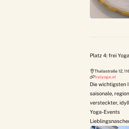
Platz 4: frei Yog
Thaliastraße 12
,
11
freiyoga.at
Die wichtigsten I
saisonale, regio
versteckter, idy
Yoga-Events
Lieblingsnasche