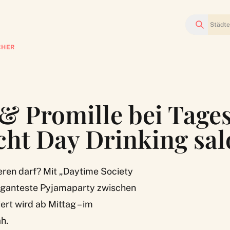
Suchen
CHER
& Promille bei Tages
t Day Drinking sal
ieren darf? Mit „Daytime Society
eganteste Pyjamaparty zwischen
rt wird ab Mittag – im
h.