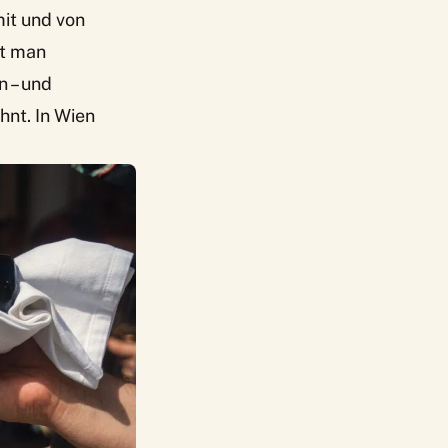
mit und von
gt man
n – und
hnt. In Wien