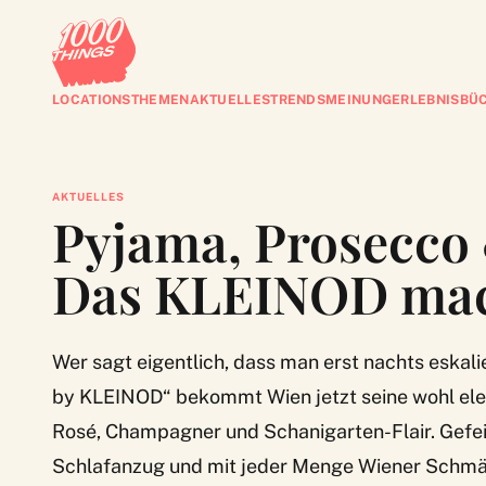
LOCATIONS
THEMEN
AKTUELLES
TRENDS
MEINUNG
ERLEBNISBÜ
AKTUELLES
Pyjama, Prosecco 
Das KLEINOD mach
Wer sagt eigentlich, dass man erst nachts eskal
by KLEINOD“ bekommt Wien jetzt seine wohl el
Rosé, Champagner und Schanigarten-Flair. Gefeie
Schlafanzug und mit jeder Menge Wiener Schmä