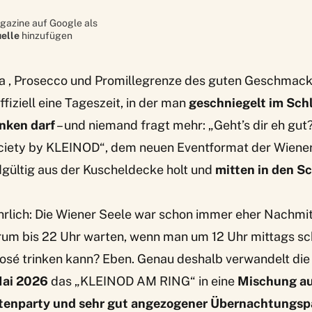
gazine auf Google als
elle
hinzufügen
 , Prosecco und Promillegrenze des guten Geschmack
fiziell eine Tageszeit, in der man
geschniegelt im Sch
nken darf
– und niemand fragt mehr: „Geht’s dir eh gu
ciety by KLEINOD“, dem neuen Eventformat der Wiener 
dgültig aus der Kuscheldecke holt und
mitten in den S
hrlich: Die Wiener Seele war schon immer eher Nachmit
rum bis 22 Uhr warten, wenn man um 12 Uhr mittags sc
sé trinken kann? Eben. Genau deshalb verwandelt di
Mai 2026
das „KLEINOD AM RING“ in eine
Mischung au
rtenparty und sehr gut angezogener Übernachtungsp