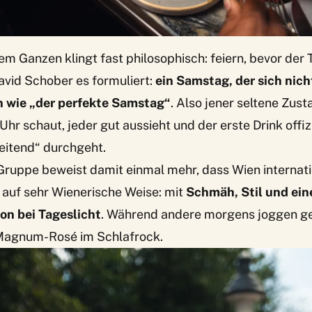
dem Ganzen klingt fast philosophisch: feiern, bevor de
avid Schober es formuliert:
ein Samstag, der sich nich
n wie „der perfekte Samstag“
. Also jener seltene Zust
hr schaut, jeder gut aussieht und der erste Drink offizi
eitend“ durchgeht.
ruppe beweist damit einmal mehr, dass Wien internati
s auf sehr Wienerische Weise: mit
Schmäh, Stil und ei
on bei Tageslicht
. Während andere morgens joggen ge
 Magnum-Rosé im Schlafrock.