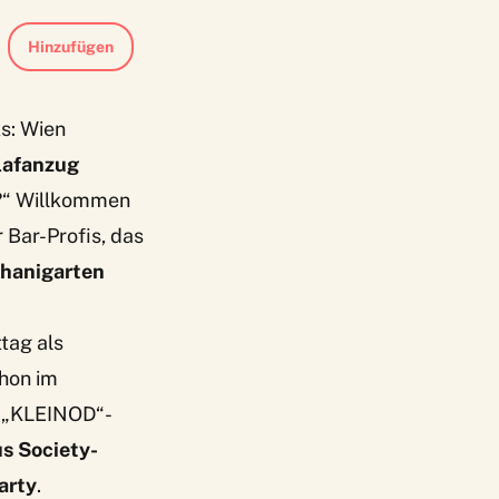
Hinzufügen
s: Wien
lafanzug
t?“ Willkommen
Bar-Profis, das
chanigarten
tag als
hon im
e „KLEINOD“-
s Society-
arty
.