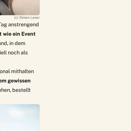
(c) Simon Leser
r Tag anstrengend
t wie ein Event
and, in dem
ell noch als
onal mithalten
nem gewissen
hen, bestellt