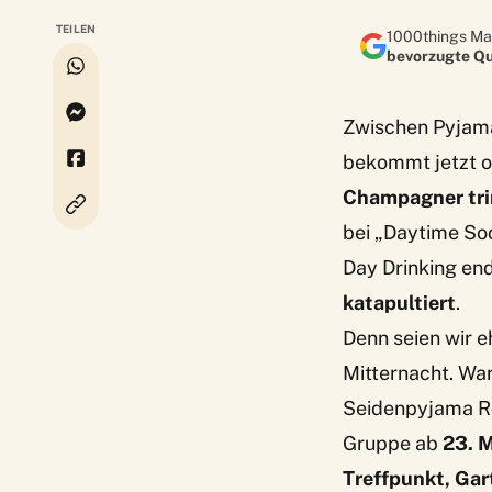
TEILEN
1000things Ma
bevorzugte Qu
Zwischen Pyjama
bekommt jetzt of
Champagner tri
bei „Daytime So
Day Drinking en
katapultiert
.
Denn seien wir e
Mitternacht. Wa
Seidenpyjama Ro
Gruppe ab
23. 
Treffpunkt, Ga