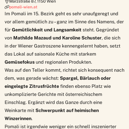
Märzstraße 87
,
1150
Wien
pomali-wien.at
Im Pomali im 15. Bezirk geht es sehr unaufgeregt und
vor allem gemütlich zu – ganz im Sinne des Namens, der
für
Gemütlichkeit und Langsamkeit
steht. Gegründet
von
Mathilde Mazaud und Karoline Schuster
, die sich
in der Wiener Gastroszene kennengelernt haben, setzt
das Lokal auf saisonale Küche mit starkem
Gemüsefokus
und regionalen Produkten.
Was auf den Teller kommt, richtet sich konsequent nach
dem, was gerade wächst:
Spargel, Bärlauch oder
eingelegte Zitrusfrüchte
finden ebenso Platz wie
unkomplizierte Gerichte mit österreichischem
Einschlag. Ergänzt wird das Ganze durch eine
Weinkarte mit
Schwerpunkt auf heimischen
Winzerinnen
.
Pomali ist irgendwie weniger ein schnell inszenierter