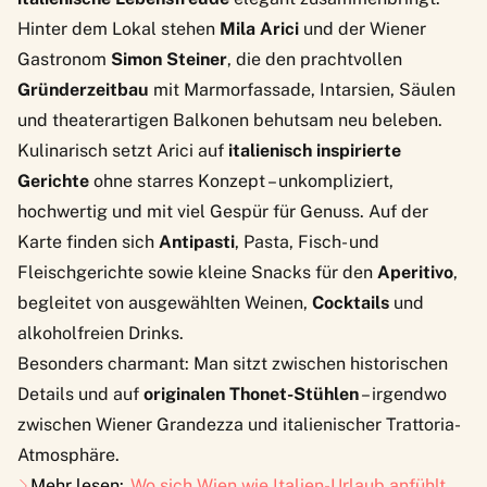
Hinter dem Lokal stehen
Mila Arici
und der Wiener
Gastronom
Simon Steiner
, die den prachtvollen
Gründerzeitbau
mit Marmorfassade, Intarsien, Säulen
und theaterartigen Balkonen behutsam neu beleben.
Kulinarisch setzt Arici auf
italienisch inspirierte
Gerichte
ohne starres Konzept – unkompliziert,
hochwertig und mit viel Gespür für Genuss. Auf der
Karte finden sich
Antipasti
, Pasta, Fisch- und
Fleischgerichte sowie kleine Snacks für den
Aperitivo
,
begleitet von ausgewählten Weinen,
Cocktails
und
alkoholfreien Drinks.
Besonders charmant: Man sitzt zwischen historischen
Details und auf
originalen Thonet-Stühlen
– irgendwo
zwischen Wiener Grandezza und italienischer Trattoria-
Atmosphäre.
Mehr lesen:
Wo sich Wien wie Italien-Urlaub anfühlt