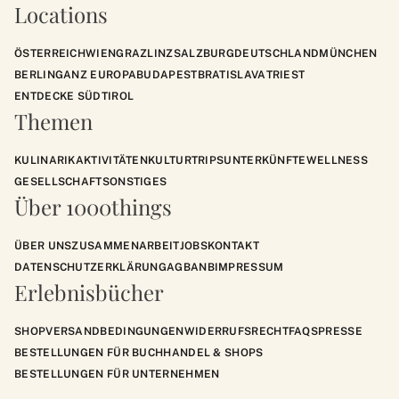
Locations
ÖSTERREICH
WIEN
GRAZ
LINZ
SALZBURG
DEUTSCHLAND
MÜNCHEN
BERLIN
GANZ EUROPA
BUDAPEST
BRATISLAVA
TRIEST
ENTDECKE SÜDTIROL
Themen
KULINARIK
AKTIVITÄTEN
KULTUR
TRIPS
UNTERKÜNFTE
WELLNESS
GESELLSCHAFT
SONSTIGES
Über 1000things
ÜBER UNS
ZUSAMMENARBEIT
JOBS
KONTAKT
DATENSCHUTZERKLÄRUNG
AGB
ANB
IMPRESSUM
Erlebnisbücher
SHOP
VERSANDBEDINGUNGEN
WIDERRUFSRECHT
FAQS
PRESSE
BESTELLUNGEN FÜR BUCHHANDEL & SHOPS
BESTELLUNGEN FÜR UNTERNEHMEN