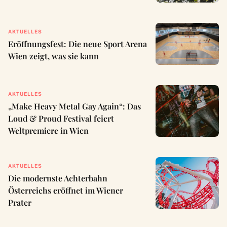
AKTUELLES
Eröffnungsfest: Die neue Sport Arena
Wien zeigt, was sie kann
AKTUELLES
„Make Heavy Metal Gay Again“: Das
Loud & Proud Festival feiert
Weltpremiere in Wien
AKTUELLES
Die modernste Achterbahn
Österreichs eröffnet im Wiener
Prater