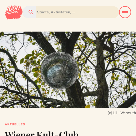
Suchen
(c) Lilli Wermuth
AKTUELLES
Wiener Kult-Club