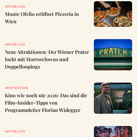
AKTUELLES
Monte Ofelio eröffnet Pizzeria in
Wien
AKTUELLES
Neue Attraktionen: Der Wiener Prater
lockt mit Horrorclowns und
Doppelloopings
INSPIRATION
Kino wie noch nie 2026: Das sind die
Film-Insider-Tipps von
Programmleiter Florian Widegger
AKTUELLES