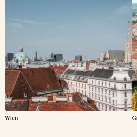
Wien
G