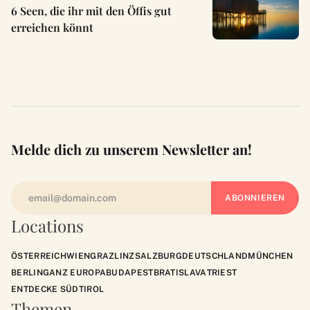
6 Seen, die ihr mit den Öffis gut
erreichen könnt
Melde dich zu unserem Newsletter an!
Locations
ÖSTERREICH
WIEN
GRAZ
LINZ
SALZBURG
DEUTSCHLAND
MÜNCHEN
BERLIN
GANZ EUROPA
BUDAPEST
BRATISLAVA
TRIEST
ENTDECKE SÜDTIROL
Themen