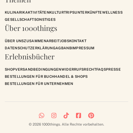
KULINARIK
AKTIVITÄTEN
KULTUR
TRIPS
UNTERKÜNFTE
WELLNESS
GESELLSCHAFT
SONSTIGES
Über 1000things
ÜBER UNS
ZUSAMMENARBEIT
JOBS
KONTAKT
DATENSCHUTZERKLÄRUNG
AGB
ANB
IMPRESSUM
Erlebnisbücher
SHOP
VERSANDBEDINGUNGEN
WIDERRUFSRECHT
FAQS
PRESSE
BESTELLUNGEN FÜR BUCHHANDEL & SHOPS
BESTELLUNGEN FÜR UNTERNEHMEN
© 2026 1000things. Alle Rechte vorbehalten.