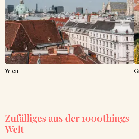
Wien
G
Zufälliges aus der 1000things
Welt