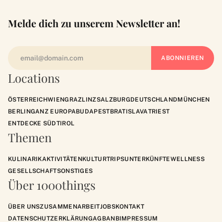
Melde dich zu unserem Newsletter an!
Locations
ÖSTERREICH
WIEN
GRAZ
LINZ
SALZBURG
DEUTSCHLAND
MÜNCHEN
BERLIN
GANZ EUROPA
BUDAPEST
BRATISLAVA
TRIEST
ENTDECKE SÜDTIROL
Themen
KULINARIK
AKTIVITÄTEN
KULTUR
TRIPS
UNTERKÜNFTE
WELLNESS
GESELLSCHAFT
SONSTIGES
Über 1000things
ÜBER UNS
ZUSAMMENARBEIT
JOBS
KONTAKT
DATENSCHUTZERKLÄRUNG
AGB
ANB
IMPRESSUM