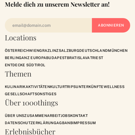
Melde dich zu unserem Newsletter an!
Locations
ÖSTERREICH
WIEN
GRAZ
LINZ
SALZBURG
DEUTSCHLAND
MÜNCHEN
BERLIN
GANZ EUROPA
BUDAPEST
BRATISLAVA
TRIEST
ENTDECKE SÜDTIROL
Themen
KULINARIK
AKTIVITÄTEN
KULTUR
TRIPS
UNTERKÜNFTE
WELLNESS
GESELLSCHAFT
SONSTIGES
Über 1000things
ÜBER UNS
ZUSAMMENARBEIT
JOBS
KONTAKT
DATENSCHUTZERKLÄRUNG
AGB
ANB
IMPRESSUM
Erlebnisbücher