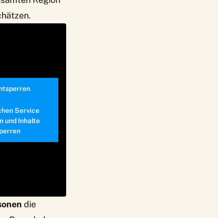
chätzen.
entsperren
chen Service
n und Inhalte
perren
sonen
die