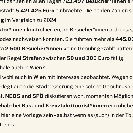
mt zahlten an allen Tagen
723.497 Besucher*innen
ei
nstadt
5.421.425 Euro
einbrachte. Die beiden Zahlen s
ng
im Vergleich zu 2024.
ktor*innen
kontrollierten, ob Besucher*innen ordnung
odes nachweisen konnten. Sie führten mehr als
445.0
ka
2.500 Besucher*innen
keine Gebühr gezahlt hatten.
der Regel
Strafen
zwischen
50 und 300 Euro
fällig.
ale auch in Wien?
d wohl auch in
Wien
mit Interesse beobachtet. Wegen d
egt auch die Stadtregierung eine solche Gebühr – so h
t
.
NEOS und SPÖ
diskutieren wohl momentan Möglich
ale bei Bus- und Kreuzfahrttourist*innen
einzuhebe
hier eine Vorlage sein – selbst wenn es (auch) in der 
ten ist.