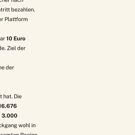
ritt bezahlen.
er Plattform
gar
10 Euro
e. Ziel der
he der
 hat. Die
16.676
d
3.000
ückgang wohl in
esamten Region