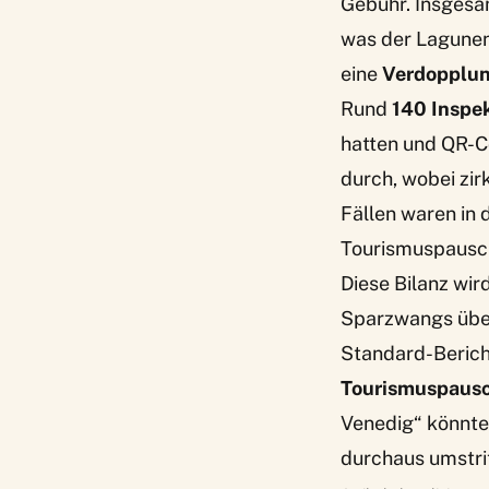
Gebühr. Insgesa
was der Lagune
eine
Verdopplu
Rund
140 Inspe
hatten und QR-C
durch, wobei zir
Fällen waren in 
Tourismuspausch
Diese Bilanz wir
Sparzwangs überl
Standard-Berich
Tourismuspausch
Venedig“ könnte 
durchaus umstrit