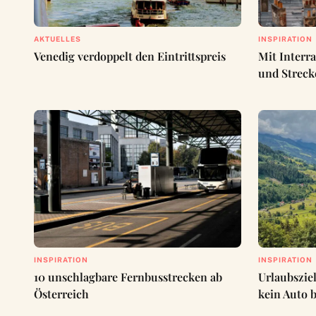
AKTUELLES
INSPIRATION
Venedig verdoppelt den Eintrittspreis
Mit Interra
und Streck
INSPIRATION
INSPIRATION
10 unschlagbare Fernbusstrecken ab
Urlaubsziel
Österreich
kein Auto 