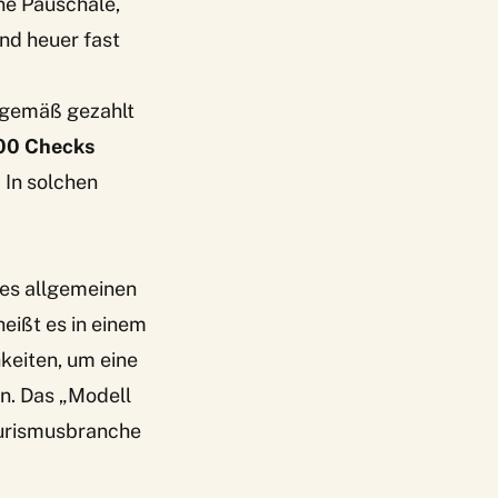
ne Pauschale,
ind heuer fast
sgemäß gezahlt
00 Checks
 In solchen
es allgemeinen
eißt es in einem
keiten, um eine
n. Das „Modell
Tourismusbranche