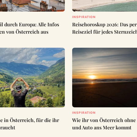
INSPIRATION
il durch Europa: Alle Infos
Reisehoroskop 2026: Das per
en von Österreich aus
Reiseziel für jedes Sternzei
INSPIRATION
e in Österreich, für die ihr
Wie ihr von Österreich ohne
braucht
und Auto ans Meer kommt