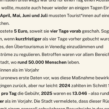
ollte, musste auch heuer wieder an einigen Tagen Eint
pril, Mai, Juni und Juli
mussten Tourist*innen auf ein
chen.
kostete
5 Euro,
soweit sie
vier Tage vorab
geschah. So
en, wenn
kurzfristiger
als vier Tage vorher gebucht wurd
s, den Übertourismus in Venedig einzudämmen und
tröme zu regulieren. Betroffen waren vor allem Bereic
stadt, wo
rund 50.000 Menschen
leben.
nnen als im Vorjahr
Euronews
erste Daten vor, was diese Maßnahme bewirkt
ngen zurück, aber nur leicht:
2024
zahlten im Schnitt
 pro Tag
die Gebühr,
2025
waren es
13.046
– also run
er
als im Vorjahr. Die Stadt vermeldete, dass dieser R
it einem generell schwächeren Besuchsjahr in der g