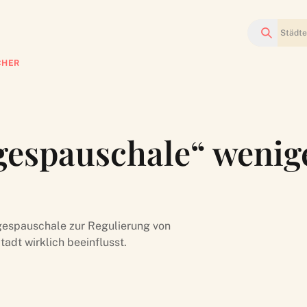
Suchen
CHER
espauschale“ wenige
agespauschale zur Regulierung von
adt wirklich beeinflusst.