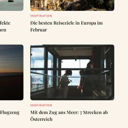
INSPIRATION
fekte
Die besten Reiseziele in Europa im
chen
Februar
INSPIRATION
 Flugzeug
Mit dem Zug ans Meer: 7 Strecken ab
Österreich