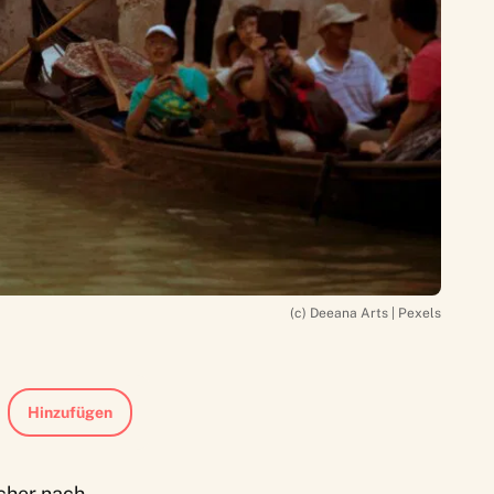
(c) Deeana Arts | Pexels
Hinzufügen
cher nach