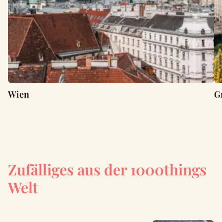
Wien
G
Zufälliges aus der 1000things
Welt