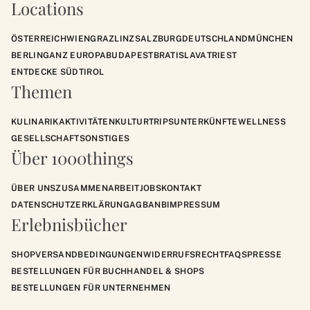
Locations
ÖSTERREICH
WIEN
GRAZ
LINZ
SALZBURG
DEUTSCHLAND
MÜNCHEN
BERLIN
GANZ EUROPA
BUDAPEST
BRATISLAVA
TRIEST
ENTDECKE SÜDTIROL
Themen
KULINARIK
AKTIVITÄTEN
KULTUR
TRIPS
UNTERKÜNFTE
WELLNESS
GESELLSCHAFT
SONSTIGES
Über 1000things
ÜBER UNS
ZUSAMMENARBEIT
JOBS
KONTAKT
DATENSCHUTZERKLÄRUNG
AGB
ANB
IMPRESSUM
Erlebnisbücher
SHOP
VERSANDBEDINGUNGEN
WIDERRUFSRECHT
FAQS
PRESSE
BESTELLUNGEN FÜR BUCHHANDEL & SHOPS
BESTELLUNGEN FÜR UNTERNEHMEN