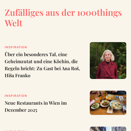
Zufälliges aus der 1000things
Welt
INSPIRATION
Über ein besonderes Tal, eine
Geheimzutat und eine Köchin, die
Regeln bricht: Zu Gast bei Ana Roš,
Hiša Franko
INSPIRATION
Neue Restaurants in Wien im
Dezember 2025