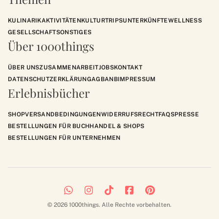
KULINARIK
AKTIVITÄTEN
KULTUR
TRIPS
UNTERKÜNFTE
WELLNESS
GESELLSCHAFT
SONSTIGES
Über 1000things
ÜBER UNS
ZUSAMMENARBEIT
JOBS
KONTAKT
DATENSCHUTZERKLÄRUNG
AGB
ANB
IMPRESSUM
Erlebnisbücher
SHOP
VERSANDBEDINGUNGEN
WIDERRUFSRECHT
FAQS
PRESSE
BESTELLUNGEN FÜR BUCHHANDEL & SHOPS
BESTELLUNGEN FÜR UNTERNEHMEN
© 2026 1000things. Alle Rechte vorbehalten.