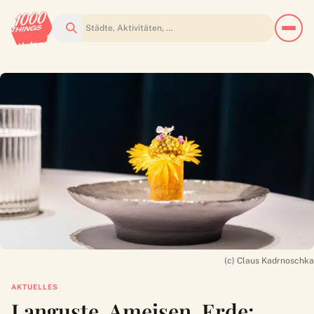
Suchen
(c) Claus Kadrnoschka
AKTUELLES
Languste, Ameisen, Erde: