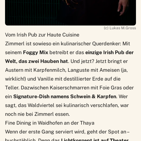
(c) Lukas M.Gross
Vom Irish Pub zur Haute Cuisine
Zimmerl ist sowieso ein kulinarischer Querdenker: Mit
seinem
Foggy Mix
betreibt er das
einzige Irish Pub der
Welt, das zwei Hauben hat
. Und jetzt? Jetzt bringt er
Austern mit Karpfenmilch, Languste mit Ameisen (ja,
wirklich!) und Vanille mit destillierter Erde auf die
Teller. Dazwischen Kaiserschmarren mit Foie Gras oder
ein
Signature-Dish namens Schwein & Karpfen
. Wer
sagt, das Waldviertel sei kulinarisch verschlafen, war
noch nie bei Zimmerl essen.
Fine Dining in Waidhofen an der Thaya
Wenn der erste Gang serviert wird, geht der Spot an –
buchstäblich. Denn das
Lichtkonzept ist auf Theater