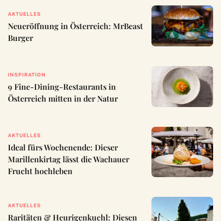
AKTUELLES
Neueröffnung in Österreich: MrBeast
Burger
INSPIRATION
9 Fine-Dining-Restaurants in
Österreich mitten in der Natur
AKTUELLES
Ideal fürs Wochenende: Dieser
Marillenkirtag lässt die Wachauer
Frucht hochleben
AKTUELLES
Raritäten & Heurigenkuchl: Diesen