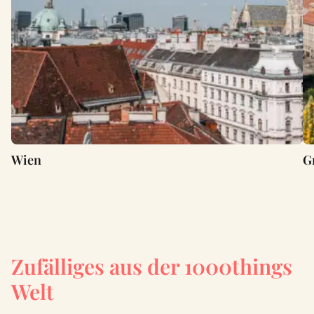
Wien
G
Zufälliges aus der 1000things
Welt