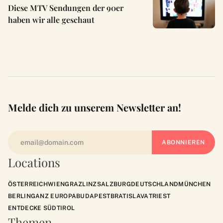
Diese MTV Sendungen der 90er
haben wir alle geschaut
Melde dich zu unserem Newsletter an!
Locations
ÖSTERREICH
WIEN
GRAZ
LINZ
SALZBURG
DEUTSCHLAND
MÜNCHEN
BERLIN
GANZ EUROPA
BUDAPEST
BRATISLAVA
TRIEST
ENTDECKE SÜDTIROL
Themen