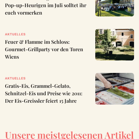
Pop-up-Heurigen im Juli solltet ihr
euch vormerken
AKTUELLES
Feuer & Flamme im Schloss:
Gourmet-Grillparty vor den Toren
Wiens
AKTUELLES
Gratis-Eis, Grammel-Gelato,
Schnitzel-Eis und Preise wie 2011:
Der Eis-Greissler feiert 15 Jahre
Unsere meistgelesenen Artikel