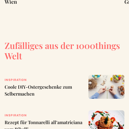
Wien
G
Zufälliges aus der 1000things
Welt
INSPIRATION
Coole DIY-Ostergeschenke zum
Selbermachen
INSPIRATION
Rezept für Tonnarelli all’amatriciana