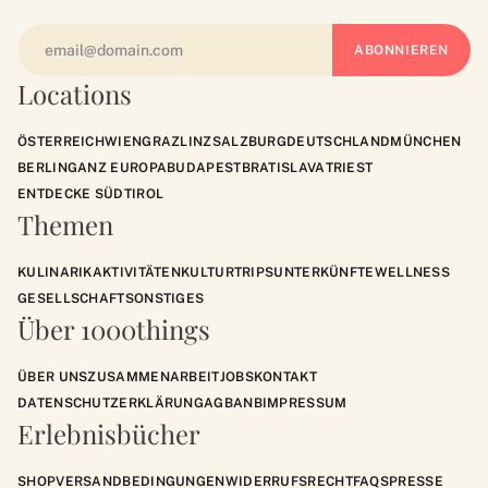
Locations
ÖSTERREICH
WIEN
GRAZ
LINZ
SALZBURG
DEUTSCHLAND
MÜNCHEN
BERLIN
GANZ EUROPA
BUDAPEST
BRATISLAVA
TRIEST
ENTDECKE SÜDTIROL
Themen
KULINARIK
AKTIVITÄTEN
KULTUR
TRIPS
UNTERKÜNFTE
WELLNESS
GESELLSCHAFT
SONSTIGES
Über 1000things
ÜBER UNS
ZUSAMMENARBEIT
JOBS
KONTAKT
DATENSCHUTZERKLÄRUNG
AGB
ANB
IMPRESSUM
Erlebnisbücher
SHOP
VERSANDBEDINGUNGEN
WIDERRUFSRECHT
FAQS
PRESSE