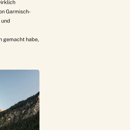
irklich
von Garmisch-
r und
ich gemacht habe,