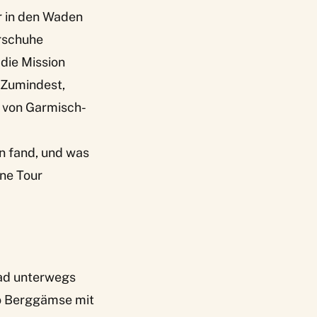
r in den Waden
rschuhe
 die Mission
 Zumindest,
: von Garmisch-
n fand, und was
ene Tour
rad unterwegs
so Berggämse mit