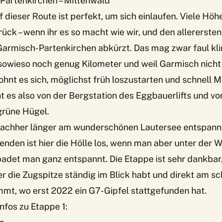
-Partenkirchen – Mittenwald
f dieser Route ist perfekt, um sich einlaufen. Viele Höh
rück – wenn ihr es so macht wie wir, und den allerersten
Garmisch-Partenkirchen abkürzt. Das mag zwar faul kli
 sowieso noch genug Kilometer und weil Garmisch nicht
lohnt es sich, möglichst früh loszustarten und schnell M
 es also von der Bergstation des Eggbauerlifts und vo
grüne Hügel.
 nachher länger am wunderschönen Lautersee entspann
en ist hier die Hölle los, wenn man aber unter der 
adet man ganz entspannt. Die Etappe ist sehr dankbar, 
ber die Zugspitze ständig im Blick habt und direkt am 
mt, wo erst 2022 ein G7-Gipfel stattgefunden hat.
nfos zu Etappe 1: