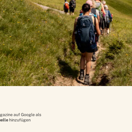
gazine auf Google als
elle
hinzufügen