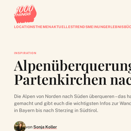
LOCATIONS
THEMEN
AKTUELLES
TRENDS
MEINUNG
ERLEBNISBÜ
INSPIRATION
Alpenüberquerun
Partenkirchen nach
Die Alpen von Norden nach Süden überqueren – das ha
gemacht und gibt euch die wichtigsten Infos zur Wa
in Bayern bis nach Sterzing in Südtirol.
von
Sonja Koller