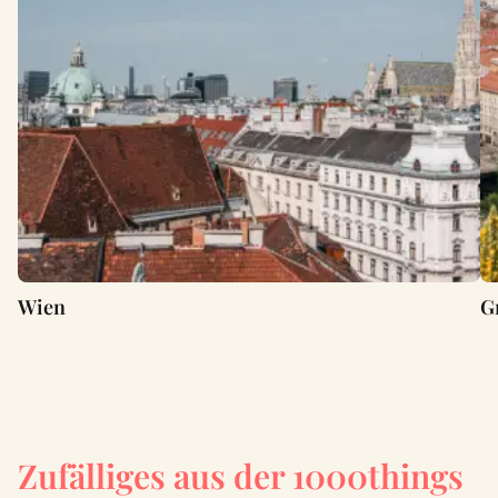
Wien
G
Zufälliges aus der 1000things