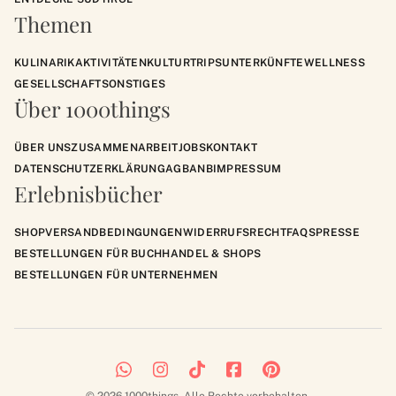
Themen
KULINARIK
AKTIVITÄTEN
KULTUR
TRIPS
UNTERKÜNFTE
WELLNESS
GESELLSCHAFT
SONSTIGES
Über 1000things
ÜBER UNS
ZUSAMMENARBEIT
JOBS
KONTAKT
DATENSCHUTZERKLÄRUNG
AGB
ANB
IMPRESSUM
Erlebnisbücher
SHOP
VERSANDBEDINGUNGEN
WIDERRUFSRECHT
FAQS
PRESSE
BESTELLUNGEN FÜR BUCHHANDEL & SHOPS
BESTELLUNGEN FÜR UNTERNEHMEN