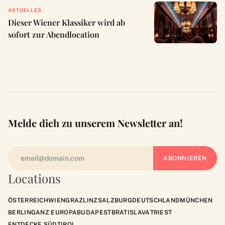
AKTUELLES
Dieser Wiener Klassiker wird ab
sofort zur Abendlocation
Melde dich zu unserem Newsletter an!
Locations
ÖSTERREICH
WIEN
GRAZ
LINZ
SALZBURG
DEUTSCHLAND
MÜNCHEN
BERLIN
GANZ EUROPA
BUDAPEST
BRATISLAVA
TRIEST
ENTDECKE SÜDTIROL