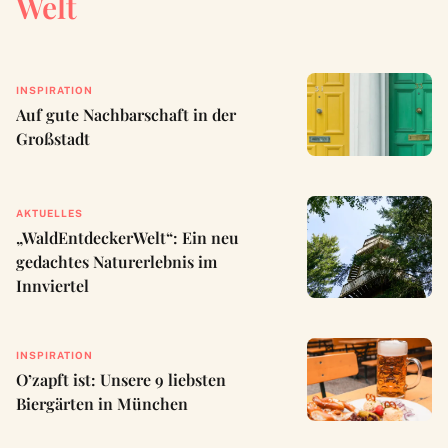
Welt
INSPIRATION
Auf gute Nachbarschaft in der
Großstadt
AKTUELLES
„WaldEntdeckerWelt“: Ein neu
gedachtes Naturerlebnis im
Innviertel
INSPIRATION
O’zapft ist: Unsere 9 liebsten
Biergärten in München