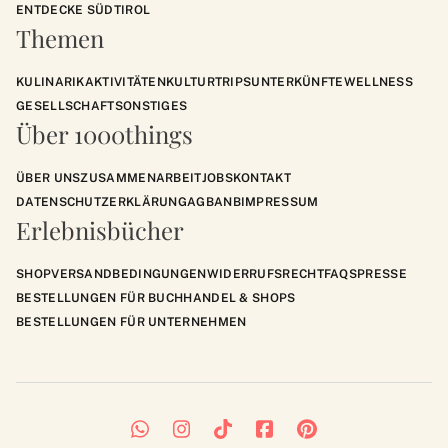
ENTDECKE SÜDTIROL
Themen
KULINARIK
AKTIVITÄTEN
KULTUR
TRIPS
UNTERKÜNFTE
WELLNESS
GESELLSCHAFT
SONSTIGES
Über 1000things
ÜBER UNS
ZUSAMMENARBEIT
JOBS
KONTAKT
DATENSCHUTZERKLÄRUNG
AGB
ANB
IMPRESSUM
Erlebnisbücher
SHOP
VERSANDBEDINGUNGEN
WIDERRUFSRECHT
FAQS
PRESSE
BESTELLUNGEN FÜR BUCHHANDEL & SHOPS
BESTELLUNGEN FÜR UNTERNEHMEN