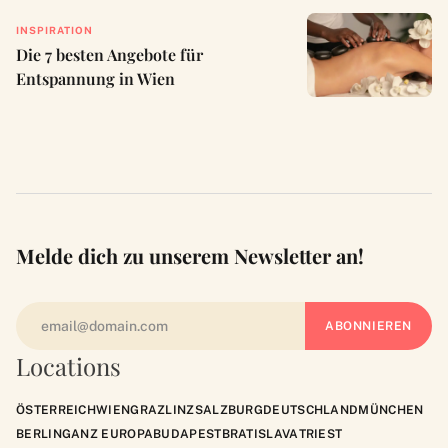
INSPIRATION
Die 7 besten Angebote für
Entspannung in Wien
Melde dich zu unserem Newsletter an!
Locations
ÖSTERREICH
WIEN
GRAZ
LINZ
SALZBURG
DEUTSCHLAND
MÜNCHEN
BERLIN
GANZ EUROPA
BUDAPEST
BRATISLAVA
TRIEST