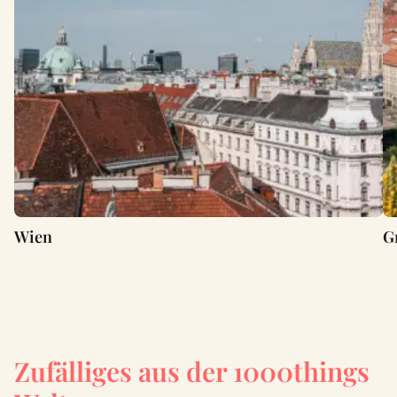
Wien
G
Zufälliges aus der 1000things