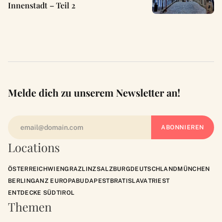
Innenstadt – Teil 2
Melde dich zu unserem Newsletter an!
Locations
ÖSTERREICH
WIEN
GRAZ
LINZ
SALZBURG
DEUTSCHLAND
MÜNCHEN
BERLIN
GANZ EUROPA
BUDAPEST
BRATISLAVA
TRIEST
ENTDECKE SÜDTIROL
Themen