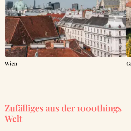
Wien
G
Zufälliges aus der 1000things
Welt