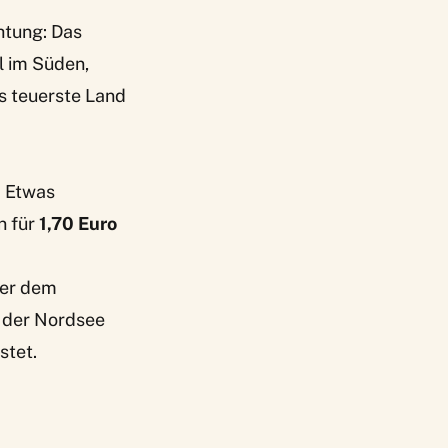
htung: Das
l im Süden,
as teuerste Land
. Etwas
n für
1,70 Euro
nter dem
n der Nordsee
stet.