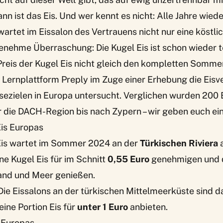
ann ist das Eis. Und wer kennt es nicht: Alle Jahre wied
tet im Eissalon des Vertrauens nicht nur eine köstlic
enehme Überraschung: Die Kugel Eis ist schon wieder 
Preis der Kugel Eis nicht gleich den kompletten Somm
e Lernplattform Preply im Zuge einer Erhebung die
Eisv
sezielen in Europa
untersucht. Verglichen wurden 200 
 die DACH-Region bis nach Zypern – wir geben euch ei
Eis Europas
Eis wartet im Sommer 2024 an der
Türkischen Riviera
a
ne Kugel Eis für im Schnitt
0,55 Euro
genehmigen und 
and und Meer genießen.
 Die Eissalons an der türkischen Mittelmeerküste sind 
 eine Portion Eis für
unter 1 Euro
anbieten.
s Europas