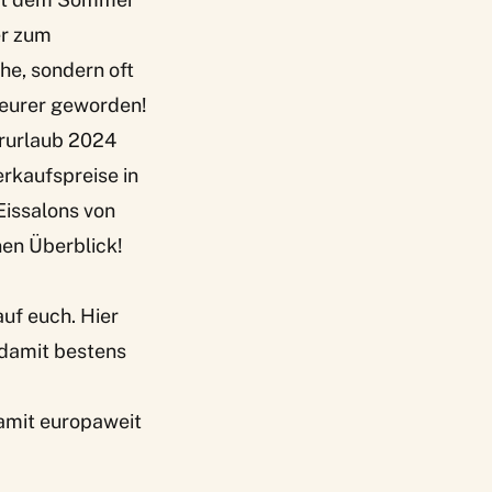
er zum
he, sondern oft
teurer geworden!
erurlaub 2024
erkaufspreise in
Eissalons von
nen Überblick!
uf euch. Hier
damit bestens
damit europaweit