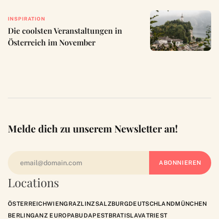
INSPIRATION
Die coolsten Veranstaltungen in
Österreich im November
Melde dich zu unserem Newsletter an!
Locations
ÖSTERREICH
WIEN
GRAZ
LINZ
SALZBURG
DEUTSCHLAND
MÜNCHEN
BERLIN
GANZ EUROPA
BUDAPEST
BRATISLAVA
TRIEST