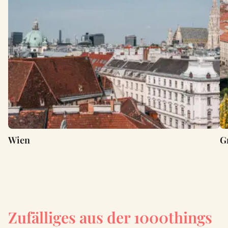
Wien
G
Zufälliges aus der 1000things