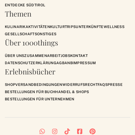
ENTDECKE SÜDTIROL
Themen
KULINARIK
AKTIVITÄTEN
KULTUR
TRIPS
UNTERKÜNFTE
WELLNESS
GESELLSCHAFT
SONSTIGES
Über 1000things
ÜBER UNS
ZUSAMMENARBEIT
JOBS
KONTAKT
DATENSCHUTZERKLÄRUNG
AGB
ANB
IMPRESSUM
Erlebnisbücher
SHOP
VERSANDBEDINGUNGEN
WIDERRUFSRECHT
FAQS
PRESSE
BESTELLUNGEN FÜR BUCHHANDEL & SHOPS
BESTELLUNGEN FÜR UNTERNEHMEN