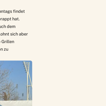
nntags findet
erappt hat.
auch dem
ohnt sich aber
Grillen
en zu