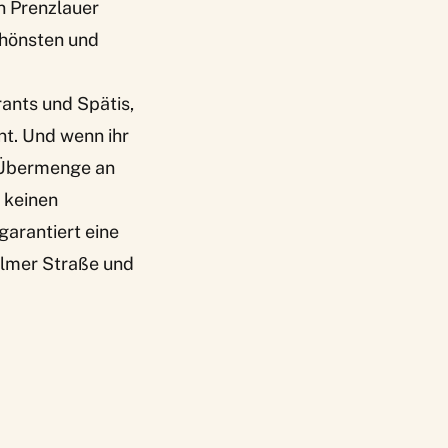
 in Prenzlauer
schönsten und
rants und Spätis,
nt. Und wenn ihr
er Übermenge an
t keinen
garantiert eine
olmer Straße und