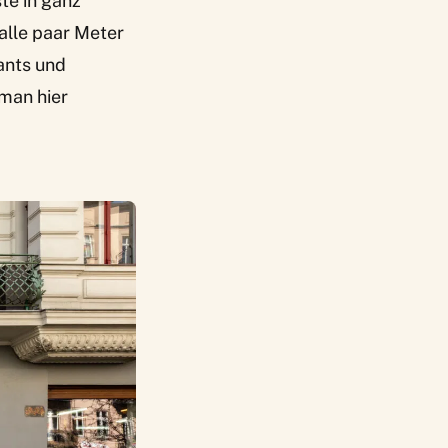
te in ganz
 alle paar Meter
ants und
 man hier