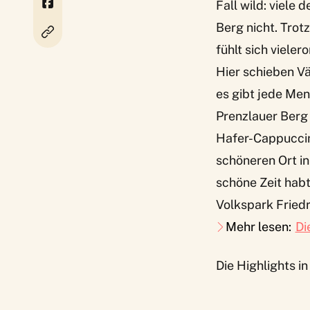
Fall wild: viele d
Berg nicht. Trot
fühlt sich vieler
Hier schieben Vä
es gibt jede Men
Prenzlauer Berg 
Hafer-Cappuccino
schöneren Ort in
schöne Zeit hab
Volkspark Friedr
Mehr lesen:
Di
Die Highlights i