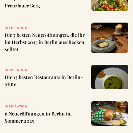
Prenzlauer Berg
INSPIRATION
Die 7 besten Neueröffnungen, die ihr
im Herbst 2025 in Berlin auschecken
solltet
INSPIRATION
Die 13 besten Restaurants in Berlin-
Mitte
INSPIRATION
6 Neueröffnungen in Berlin im
Sommer 2025