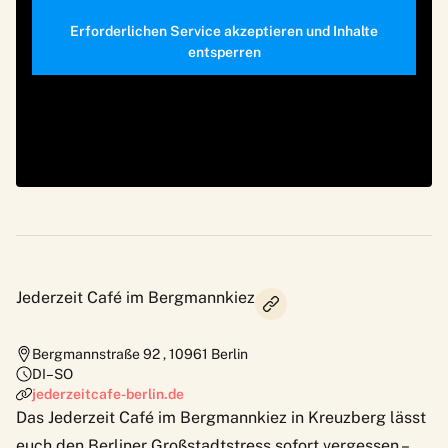
Erforderlichen Service akzeptieren und Inhalte
entsperren
Jederzeit Café im Bergmannkiez
Bergmannstraße 92
,
10961
Berlin
DI–SO
jederzeitcafe-berlin.de
Das
Jederzeit Café
im Bergmannkiez in Kreuzberg lässt
euch den Berliner Großstadtstress sofort vergessen –