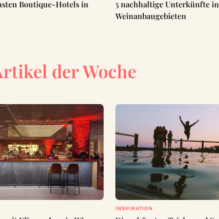
nsten Boutique-Hotels in
5 nachhaltige Unterkünfte i
Weinanbaugebieten
Artikel der Woche
INSPIRATION