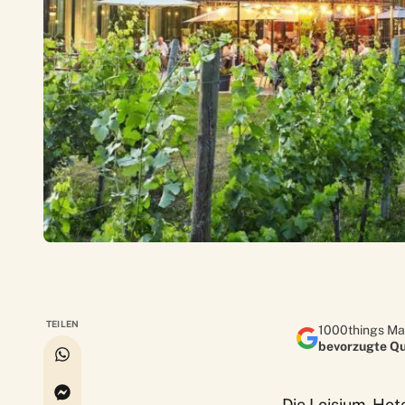
TEILEN
1000things Ma
bevorzugte Qu
Die
Loisium-Hot