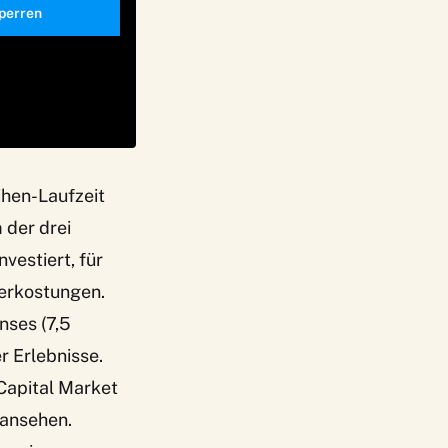
perren
ihen-Laufzeit
 der drei
vestiert, für
verkostungen.
nses (7,5
r Erlebnisse.
Capital Market
 ansehen.