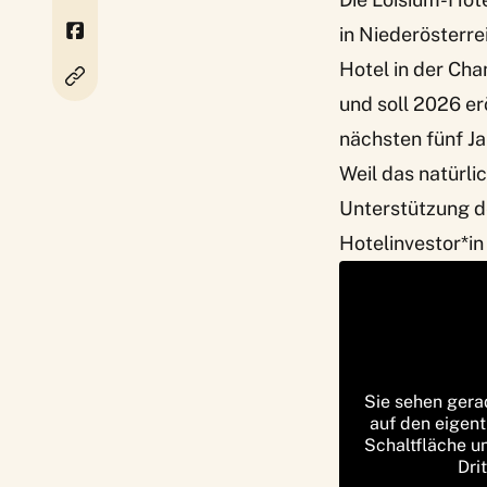
in Niederösterre
Hotel in der Ch
und soll 2026 er
nächsten fünf J
Weil das natürli
Unterstützung de
Hotelinvestor*in
Sie sehen gera
auf den eigent
Schaltfläche u
Dri