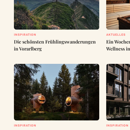
INSPIRATION
AKTUELLES
Die schönsten Frühlingswanderungen
Ein Wochen
in Vorarlberg
Wellness i
INSPIRATION
INSPIRATION