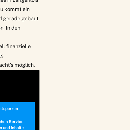
azu kommt ein
rd gerade gebaut
n: In den
l finanzielle
ls
acht’s möglich.
entsperren
chen Service
n und Inhalte