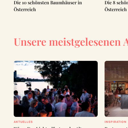
Die 10 schönsten Baumhäuser in
Die 8 schö
Österreich
Österreich
Unsere meistgelesenen 
AKTUELLES
INSPIRATION