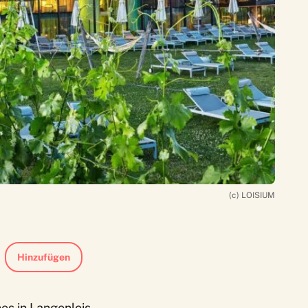
(c) LOISIUM
Hinzufügen
nes in Langenlois