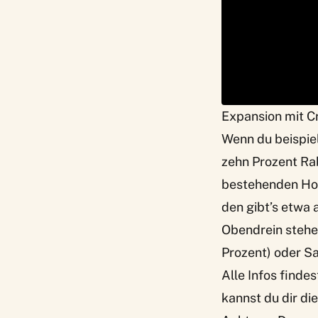
Expansion mit 
Wenn du beispie
zehn Prozent Rab
bestehenden Hote
den gibt’s etwa
Obendrein stehen
Prozent) oder Sa
Alle Infos finde
kannst du dir d