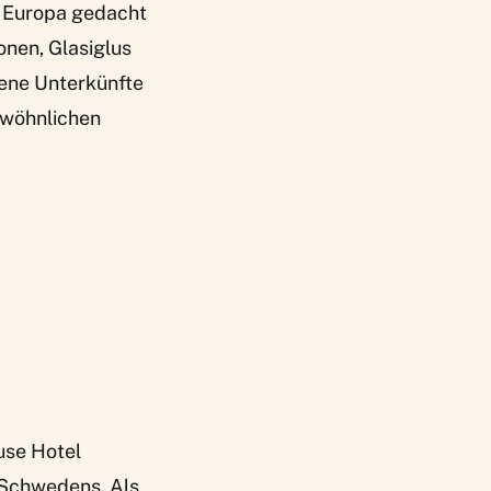
in Europa gedacht
onen, Glasiglus
llene Unterkünfte
ewöhnlichen
use
Hotel
Schwedens. Als