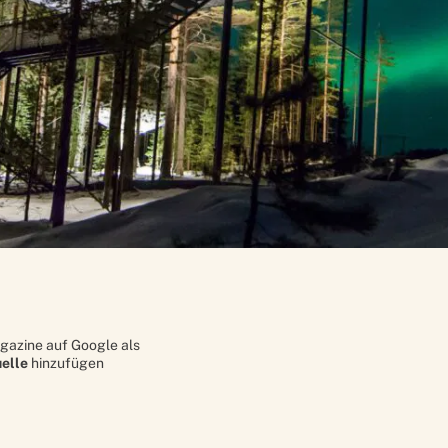
gazine auf Google als
elle
hinzufügen