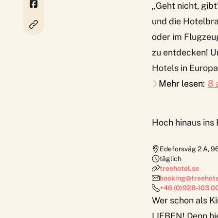
„Geht nicht, gib
und die Hotelbra
oder im Flugzeug
zu entdecken! Un
Hotels in Europa 
Mehr lesen:
8 
Hoch hinaus ins
Edeforsväg 2 A
,
9
täglich
treehotel.se
booking@treehote
+46 (0)928-103 0
Wer schon als Ki
LIEBEN! Denn hie