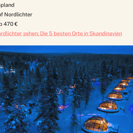
ppland
f Nordlichter
b 470 €
rdlichter sehen: Die 5 besten Orte in Skandinavien