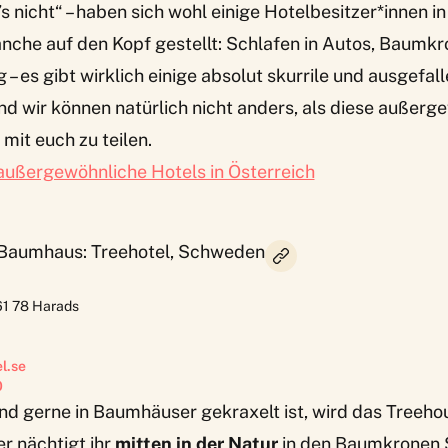
t’s nicht“ – haben sich wohl einige Hotelbesitzer*innen 
nche auf den Kopf gestellt: Schlafen in Autos, Baumkr
 – es gibt wirklich einige absolut skurrile und ausgefa
d wir können natürlich nicht anders, als diese außerg
mit euch zu teilen.
außergewöhnliche Hotels in Österreich
 Baumhaus: Treehotel, Schweden
61 78
Harads
l.se
0
nd gerne in Baumhäuser gekraxelt ist, wird das
Treeho
r nächtigt ihr
mitten in der Natur
in den Baumkronen 