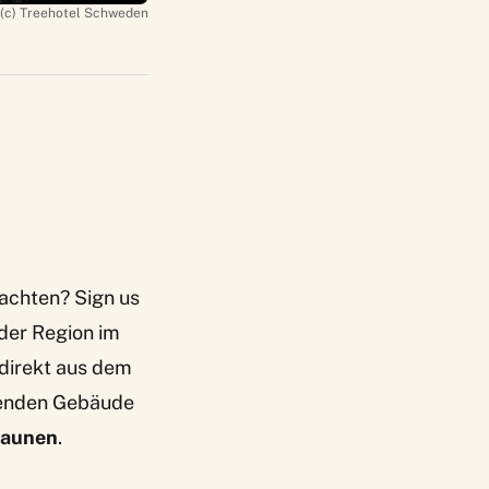
(c) Treehotel Schweden
chten? Sign us
 der Region im
direkt aus dem
egenden Gebäude
aunen
.