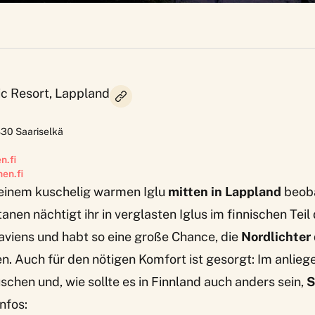
ic Resort, Lappland
830
Saariselkä
n.fi
en.fi
 einem kuschelig warmen Iglu
mitten in Lappland
beoba
tanen
nächtigt ihr in verglasten Iglus im finnischen Teil
viens und habt so eine große Chance, die
Nordlichter
en. Auch für den nötigen Komfort ist gesorgt: Im anli
schen und, wie sollte es in Finnland auch anders sein,
S
nfos: