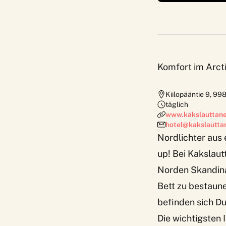
Komfort im Arct
Kiilopääntie 9
,
99
täglich
www.kakslauttane
hotel@kakslauttan
Nordlichter aus
up! Bei
Kakslaut
Norden Skandina
Bett zu bestaun
befinden sich Du
Die wichtigsten I