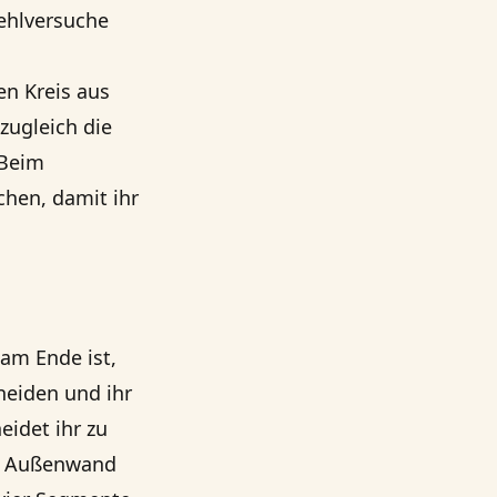
Fehlversuche
en Kreis aus
zugleich die
 Beim
chen, damit ihr
am Ende ist,
neiden und ihr
idet ihr zu
ie Außenwand