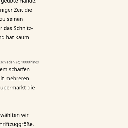
r geübte Hände.
niger Zeit die
 zu seinen
r das Schnitz-
und hat kaum
schieden. (c) 1000things
nem scharfen
mit mehreren
Supermarkt die
 wählten wir
hriftzuggröße,