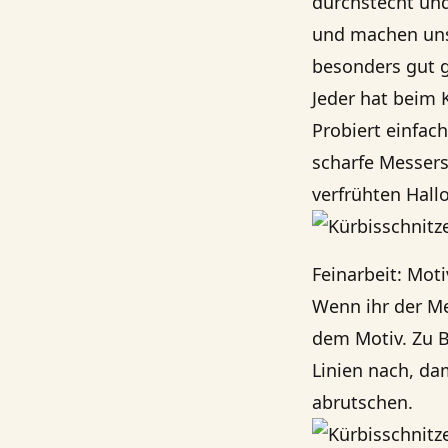
durchstecht und
und machen uns 
besonders gut g
Jeder hat beim 
Probiert einfac
scharfe Messers
verfrühten Hall
Feinarbeit: Moti
Wenn ihr der Me
dem Motiv. Zu B
Linien nach, dam
abrutschen.