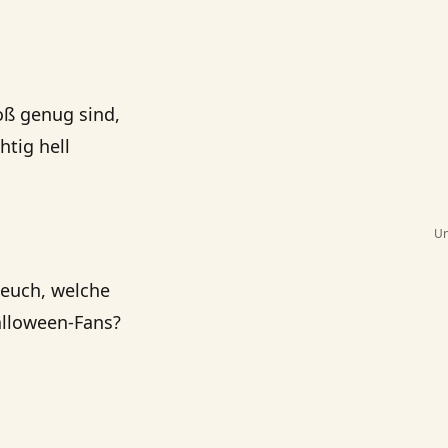
roß genug sind,
htig hell
Un
n euch,
welche
Halloween-Fans?