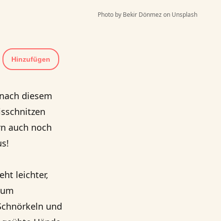
Photo by Bekir Dönmez on Unsplash
Hinzufügen
 nach diesem
isschnitzen
rn auch noch
us!
ht leichter,
 zum
 Schnörkeln und