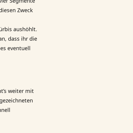
 vier Segmente
 diesen Zweck
ürbis aushöhlt.
n, dass ihr die
es eventuell
’s weiter mit
fgezeichneten
hnell