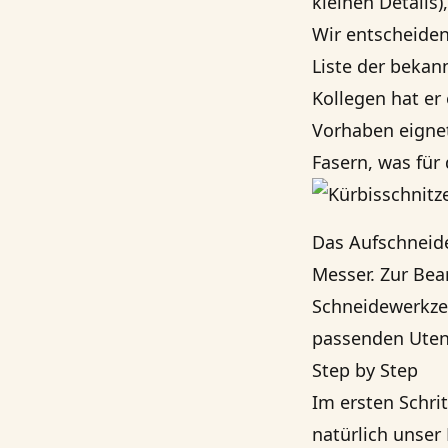
kleinen Details
Wir entscheiden 
Liste der bekan
Kollegen hat er
Vorhaben eignet
Fasern, was für 
Das Aufschneide
Messer. Zur Bea
Schneidewerkzeu
passenden Utens
Step by Step
Im ersten Schrit
natürlich unser