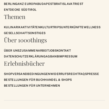
BERLIN
GANZ EUROPA
BUDAPEST
BRATISLAVA
TRIEST
ENTDECKE SÜDTIROL
Themen
KULINARIK
AKTIVITÄTEN
KULTUR
TRIPS
UNTERKÜNFTE
WELLNESS
GESELLSCHAFT
SONSTIGES
Über 1000things
ÜBER UNS
ZUSAMMENARBEIT
JOBS
KONTAKT
DATENSCHUTZERKLÄRUNG
AGB
ANB
IMPRESSUM
Erlebnisbücher
SHOP
VERSANDBEDINGUNGEN
WIDERRUFSRECHT
FAQS
PRESSE
BESTELLUNGEN FÜR BUCHHANDEL & SHOPS
BESTELLUNGEN FÜR UNTERNEHMEN