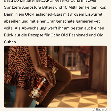
dazu 50 Milliliter
BACARDÍ Reserva Ocho
mit zwei
Spritzern Angostura Bitters und 10 Milliliter Feigenlikör.
Dann in ein Old-Fashioned-Glas mit großem Eiswürfel
abseihen und mit einer Orangenschale garnieren – et
voilá! Als Abwechslung werft ihr am besten auch einen
Blick auf die Rezepte für
Ocho Old Fashioned
und
Old
Cuban
.
(c) Bacardi