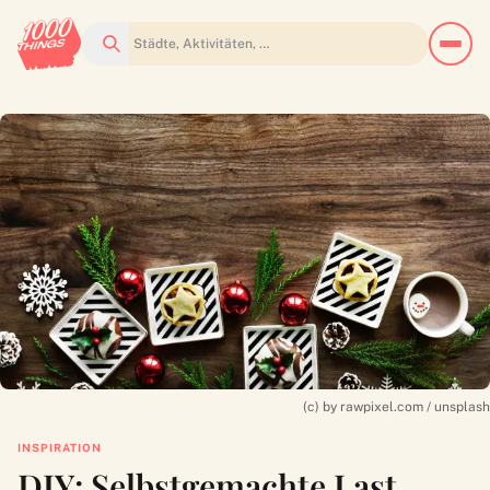
Suchen
(c) by rawpixel.com / unsplash
INSPIRATION
DIY: Selbstgemachte Last