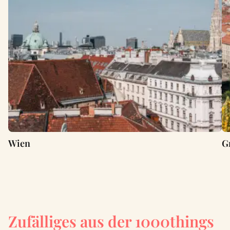
Wien
G
Zufälliges aus der 1000things