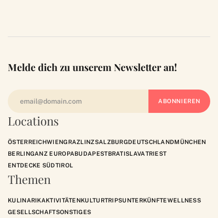
Melde dich zu unserem Newsletter an!
Locations
ÖSTERREICH
WIEN
GRAZ
LINZ
SALZBURG
DEUTSCHLAND
MÜNCHEN
BERLIN
GANZ EUROPA
BUDAPEST
BRATISLAVA
TRIEST
ENTDECKE SÜDTIROL
Themen
KULINARIK
AKTIVITÄTEN
KULTUR
TRIPS
UNTERKÜNFTE
WELLNESS
GESELLSCHAFT
SONSTIGES