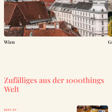
Wien
G
Zufälliges aus der 1000things
Welt
BEST-OF