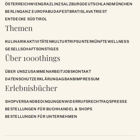
ÖSTERREICH
WIEN
GRAZ
LINZ
SALZBURG
DEUTSCHLAND
MÜNCHEN
BERLIN
GANZ EUROPA
BUDAPEST
BRATISLAVA
TRIEST
ENTDECKE SÜDTIROL
Themen
KULINARIK
AKTIVITÄTEN
KULTUR
TRIPS
UNTERKÜNFTE
WELLNESS
GESELLSCHAFT
SONSTIGES
Über 1000things
ÜBER UNS
ZUSAMMENARBEIT
JOBS
KONTAKT
DATENSCHUTZERKLÄRUNG
AGB
ANB
IMPRESSUM
Erlebnisbücher
SHOP
VERSANDBEDINGUNGEN
WIDERRUFSRECHT
FAQS
PRESSE
BESTELLUNGEN FÜR BUCHHANDEL & SHOPS
BESTELLUNGEN FÜR UNTERNEHMEN