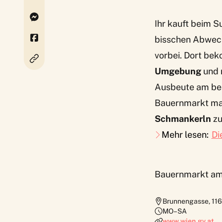
Ihr kauft beim 
bisschen Abwech
vorbei. Dort bek
Umgebung
und m
Ausbeute am bes
Bauernmarkt mac
Schmankerln
zu
Mehr lesen:
Di
Bauernmarkt am
Brunnengasse
,
11
MO–SA
www.wien.gv.at