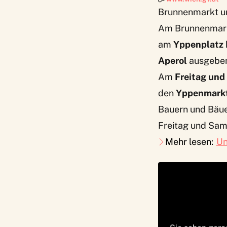
Brunnenmarkt u
Am
Brunnenmar
am
Yppenplatz
Aperol
ausgebe
Am
Freitag un
den
Yppenmarkt
Bauern und Bäue
Freitag und Sams
Mehr lesen:
Un