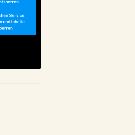
entsperren
chen Service
n und Inhalte
perren