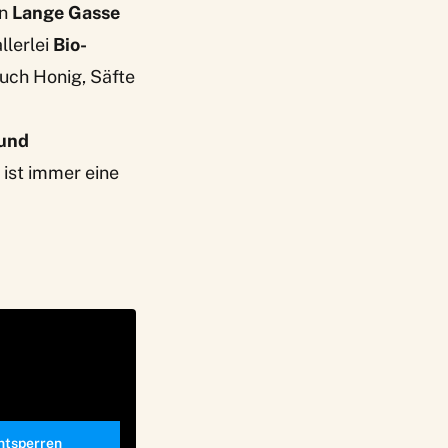
en
Lange Gasse
llerlei
Bio-
uch Honig, Säfte
 und
 ist immer eine
entsperren