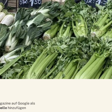
gazine auf Google als
elle
hinzufügen