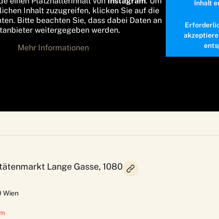
de einen Platzhalterinhalt von
Instagram
. Um
Inhalt 
lichen Inhalt zuzugreifen, klicken Sie auf die
nten. Bitte beachten Sie, dass dabei Daten an
Erforderli
ttanbieter weitergegeben werden.
akzeptiere
ents
Mehr Informationen
litätenmarkt Lange Gasse, 1080
0
Wien
om