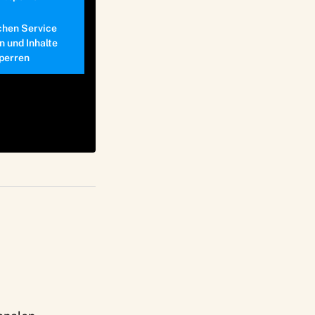
chen Service
n und Inhalte
perren