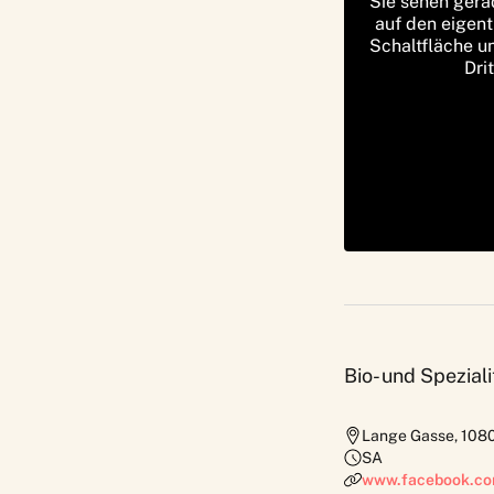
Sie sehen gera
auf den eigent
Schaltfläche u
Dri
Bio- und Spezia
Lange Gasse
,
108
SA
www.facebook.c