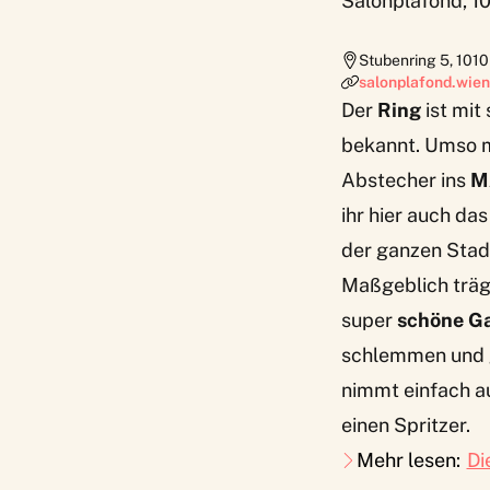
Salonplafond, 1
Stubenring 5
,
1010
salonplafond.wien
Der
Ring
ist mit
bekannt. Umso me
Abstecher ins
M
ihr hier auch da
der ganzen Stad
Maßgeblich träg
super
schöne Ga
schlemmen und ge
nimmt einfach a
einen Spritzer.
Mehr lesen:
Di