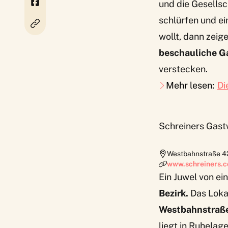
und die Gesellsc
schlürfen und ei
wollt, dann zeig
beschauliche Ga
verstecken.
Mehr lesen:
Di
Schreiners Gast
Westbahnstraße 4
www.schreiners.c
Ein Juwel von e
Bezirk.
Das Lokal
Westbahnstraß
liegt in Ruhelag