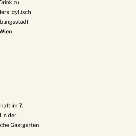
Drink zu
ers idyllisch
eblingsstadt
 Wien
haft
im
7.
 in der
liche Gastgarten