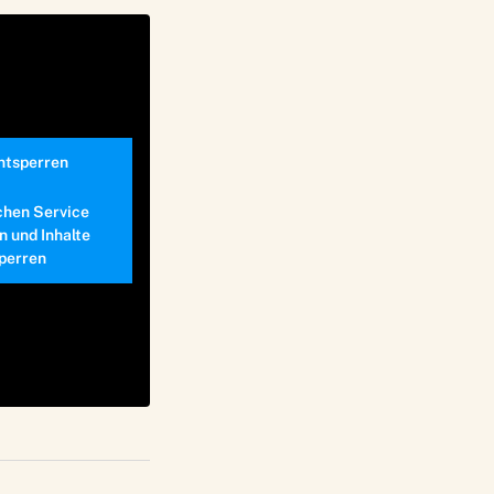
entsperren
chen Service
n und Inhalte
perren