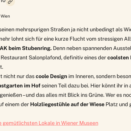
010
Wien
 seinen mehrspurigen Straßen ja nicht unbedingt als W
hr lohnt sich für eine kurze Flucht vom stressigen All
AK beim Stubenring.
Denn neben spannenden Ausstel
s Restaurant
Salonplafond
, definitiv eines der
coolsten
t.
t nicht nur das
coole Design
im Inneren, sondern beso
stgarten im Hof
seinen Teil dazu bei. Hier könnt ihr in 
nießen – und das alles mit Blick ins Grüne. Wer es noch 
uf einem der
Holzliegestühle auf der Wiese
Platz und 
e gemütlichsten Lokale in Wiener Museen