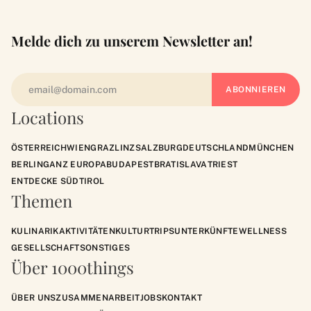
Melde dich zu unserem Newsletter an!
Locations
ÖSTERREICH
WIEN
GRAZ
LINZ
SALZBURG
DEUTSCHLAND
MÜNCHEN
BERLIN
GANZ EUROPA
BUDAPEST
BRATISLAVA
TRIEST
ENTDECKE SÜDTIROL
Themen
KULINARIK
AKTIVITÄTEN
KULTUR
TRIPS
UNTERKÜNFTE
WELLNESS
GESELLSCHAFT
SONSTIGES
Über 1000things
ÜBER UNS
ZUSAMMENARBEIT
JOBS
KONTAKT