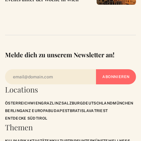
Melde dich zu unserem Newsletter an!
Locations
ÖSTERREICH
WIEN
GRAZ
LINZ
SALZBURG
DEUTSCHLAND
MÜNCHEN
BERLIN
GANZ EUROPA
BUDAPEST
BRATISLAVA
TRIEST
ENTDECKE SÜDTIROL
Themen