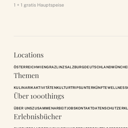
1 + 1 gratis Hauptspeise
Locations
ÖSTERREICH
WIEN
GRAZ
LINZ
SALZBURG
DEUTSCHLAND
MÜNCHE
Themen
KULINARIK
AKTIVITÄTEN
KULTUR
TRIPS
UNTERKÜNFTE
WELLNESS
Über 1000things
ÜBER UNS
ZUSAMMENARBEIT
JOBS
KONTAKT
DATENSCHUTZERK
Erlebnisbücher