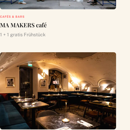
CAFÉS & BARS
MA MAKERS café
1 + 1 gratis Frühstück