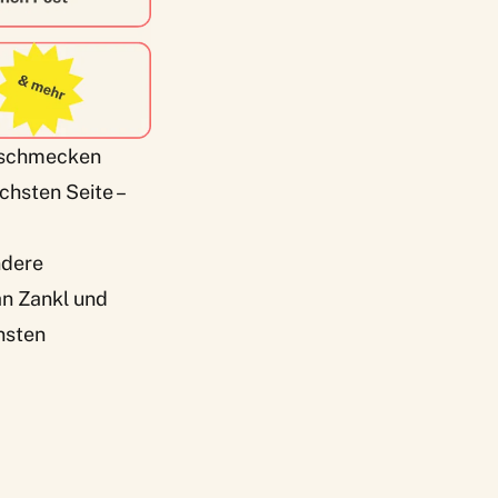
 erschmecken
chsten Seite –
ndere
n Zankl und
nsten