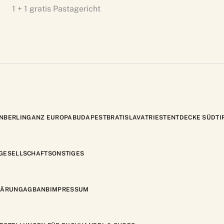
1 + 1 gratis Pastagericht
N
BERLIN
GANZ EUROPA
BUDAPEST
BRATISLAVA
TRIEST
ENTDECKE SÜDTI
GESELLSCHAFT
SONSTIGES
LÄRUNG
AGB
ANB
IMPRESSUM