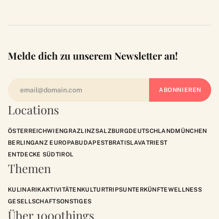
Melde dich zu unserem Newsletter an!
Locations
ÖSTERREICH
WIEN
GRAZ
LINZ
SALZBURG
DEUTSCHLAND
MÜNCHEN
BERLIN
GANZ EUROPA
BUDAPEST
BRATISLAVA
TRIEST
ENTDECKE SÜDTIROL
Themen
KULINARIK
AKTIVITÄTEN
KULTUR
TRIPS
UNTERKÜNFTE
WELLNESS
GESELLSCHAFT
SONSTIGES
Über 1000things