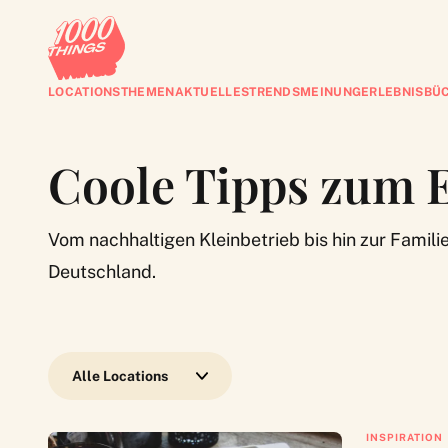
LOCATIONS
THEMEN
AKTUELLES
TRENDS
MEINUNG
ERLEBNISBÜ
Coole Tipps zum 
Vom nachhaltigen Kleinbetrieb bis hin zur Famil
Deutschland.
Wähle eine Location
INSPIRATION