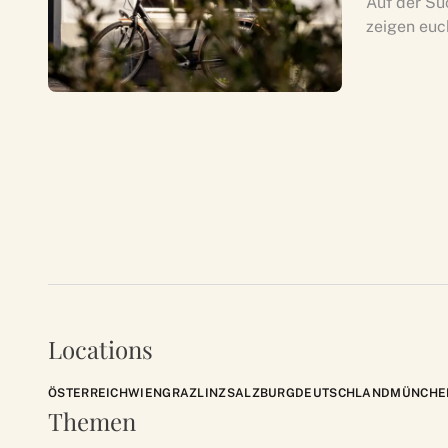
Auf der Su
zeigen euc
Locations
ÖSTERREICH
WIEN
GRAZ
LINZ
SALZBURG
DEUTSCHLAND
MÜNCHE
Themen