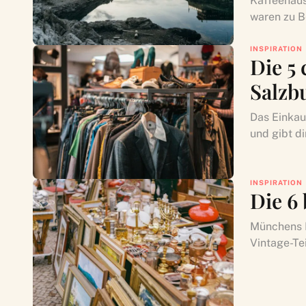
Kaffeehaus
waren zu Be
INSPIRATION
Die 5
Salzb
Das Einkau
und gibt di
INSPIRATION
Die 6
Münchens Fl
Vintage-Te