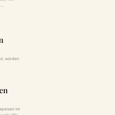
...
n
ut, würden
hen
lspeisen im