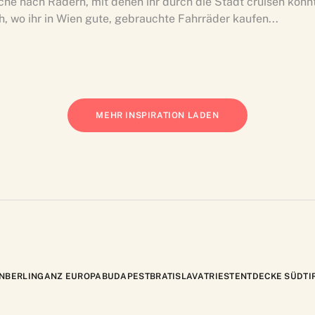
che nach Rädern, mit denen ihr durch die Stadt cruisen könn
h, wo ihr in Wien gute, gebrauchte Fahrräder kaufen...
MEHR INSPIRATION LADEN
N
BERLIN
GANZ EUROPA
BUDAPEST
BRATISLAVA
TRIEST
ENTDECKE SÜDTI