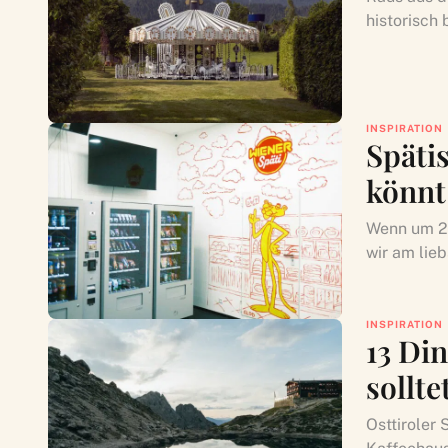
historisch 
INSPIRATION
Spätis
könnt
Wenn um 22
wir am lie
INSPIRATION
13 Di
sollte
Osttiroler 