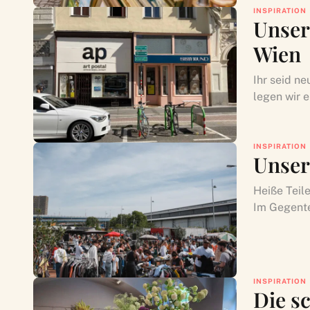
INSPIRATION
Unser
Wien
Ihr seid n
legen wir e
INSPIRATION
Unser
Heiße Teil
Im Gegentei
INSPIRATION
Die s