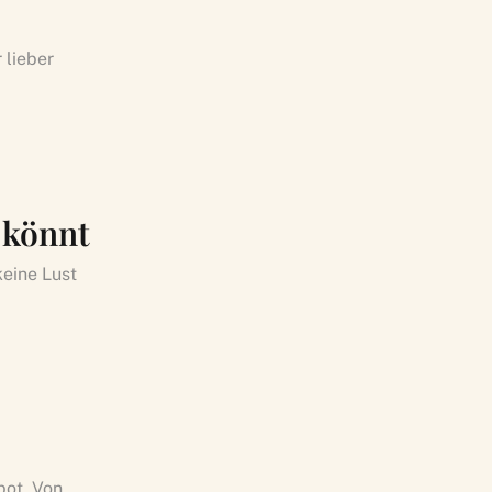
 lieber
 könnt
keine Lust
bot. Von