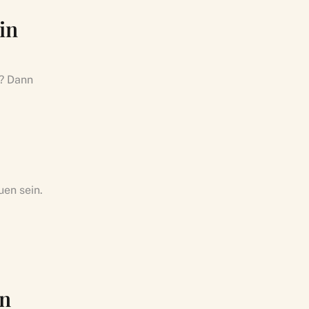
in
n? Dann
en sein.
en