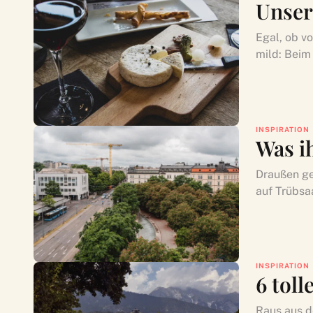
Unser
Egal, ob vo
mild: Beim 
INSPIRATION
Was i
Draußen geh
auf Trübsaa
INSPIRATION
6 toll
Raus aus d