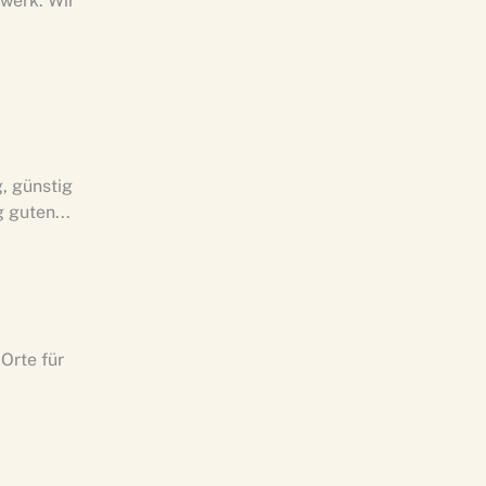
werk: Wir
, günstig
g guten...
 Orte für