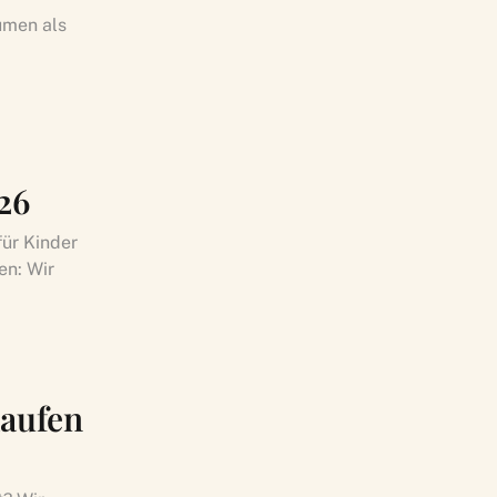
umen als
26
ür Kinder
en: Wir
kaufen