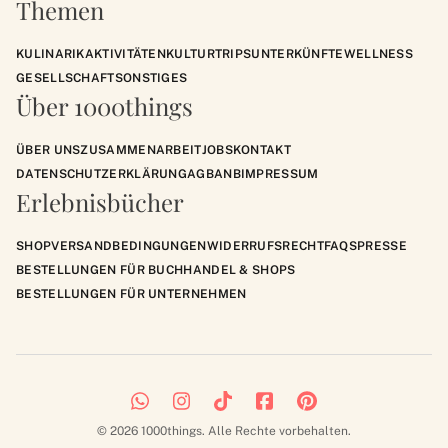
Themen
KULINARIK
AKTIVITÄTEN
KULTUR
TRIPS
UNTERKÜNFTE
WELLNESS
GESELLSCHAFT
SONSTIGES
Über 1000things
ÜBER UNS
ZUSAMMENARBEIT
JOBS
KONTAKT
DATENSCHUTZERKLÄRUNG
AGB
ANB
IMPRESSUM
Erlebnisbücher
SHOP
VERSANDBEDINGUNGEN
WIDERRUFSRECHT
FAQS
PRESSE
BESTELLUNGEN FÜR BUCHHANDEL & SHOPS
BESTELLUNGEN FÜR UNTERNEHMEN
© 2026 1000things. Alle Rechte vorbehalten.