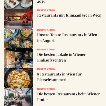
2026
INSPIRATION
Restaurants mit Klimaanlage in Wien
INSPIRATION
Unsere Top 10 Restaurants in Wien
im August
INSPIRATION
Die besten Lokale in Wiener
Einkaufszentren
INSPIRATION
8 Restaurants in Wien für
Eierschwammerl
INSPIRATION
Die besten Restaurants beim Wiener
Prater