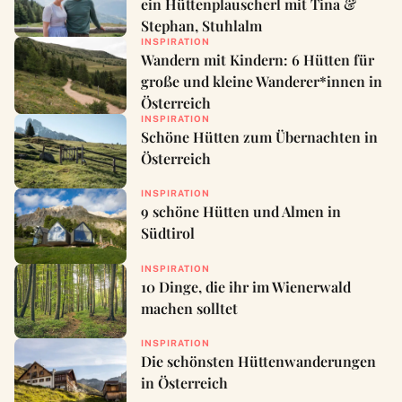
ein Hüttenplauscherl mit Tina &
Stephan, Stuhlalm
INSPIRATION
Wandern mit Kindern: 6 Hütten für
große und kleine Wanderer*innen in
Österreich
INSPIRATION
Schöne Hütten zum Übernachten in
Österreich
INSPIRATION
9 schöne Hütten und Almen in
Südtirol
INSPIRATION
10 Dinge, die ihr im Wienerwald
machen solltet
INSPIRATION
Die schönsten Hüttenwanderungen
in Österreich