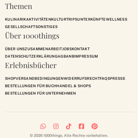
Themen
KULINARIK
AKTIVITÄTEN
KULTUR
TRIPS
UNTERKÜNFTE
WELLNESS
GESELLSCHAFT
SONSTIGES
Über 1000things
ÜBER UNS
ZUSAMMENARBEIT
JOBS
KONTAKT
DATENSCHUTZERKLÄRUNG
AGB
ANB
IMPRESSUM
Erlebnisbücher
SHOP
VERSANDBEDINGUNGEN
WIDERRUFSRECHT
FAQS
PRESSE
BESTELLUNGEN FÜR BUCHHANDEL & SHOPS
BESTELLUNGEN FÜR UNTERNEHMEN
© 2026 1000things. Alle Rechte vorbehalten.