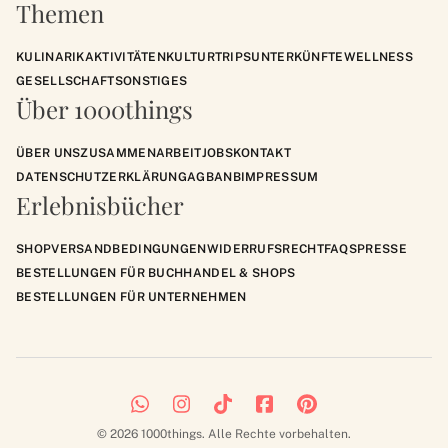
Themen
KULINARIK
AKTIVITÄTEN
KULTUR
TRIPS
UNTERKÜNFTE
WELLNESS
GESELLSCHAFT
SONSTIGES
Über 1000things
ÜBER UNS
ZUSAMMENARBEIT
JOBS
KONTAKT
DATENSCHUTZERKLÄRUNG
AGB
ANB
IMPRESSUM
Erlebnisbücher
SHOP
VERSANDBEDINGUNGEN
WIDERRUFSRECHT
FAQS
PRESSE
BESTELLUNGEN FÜR BUCHHANDEL & SHOPS
BESTELLUNGEN FÜR UNTERNEHMEN
© 2026 1000things. Alle Rechte vorbehalten.