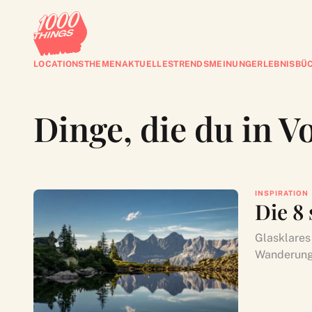
LOCATIONS
THEMEN
AKTUELLES
TRENDS
MEINUNG
ERLEBNISBÜ
Dinge, die du in 
INSPIRATION
Die 8
Glasklares
Wanderunge