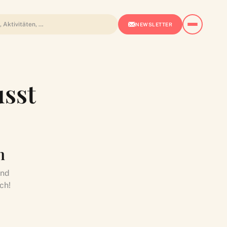
NEWSLETTER
usst
h
und
ch!