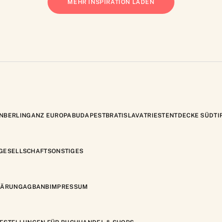
MEHR INSPIRATION LADEN
N
BERLIN
GANZ EUROPA
BUDAPEST
BRATISLAVA
TRIEST
ENTDECKE SÜDTI
GESELLSCHAFT
SONSTIGES
LÄRUNG
AGB
ANB
IMPRESSUM