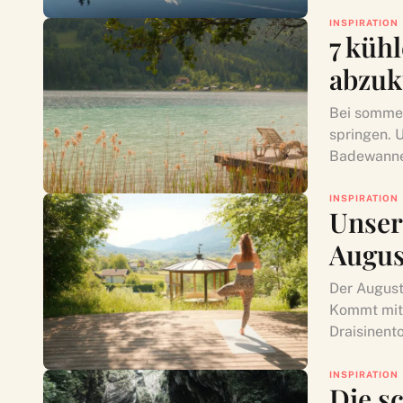
INSPIRATION
7 küh
abzuk
Bei sommerl
springen. 
Badewannen
INSPIRATION
Unser
Augus
Der August 
Kommt mit 
Draisinento
INSPIRATION
Die s