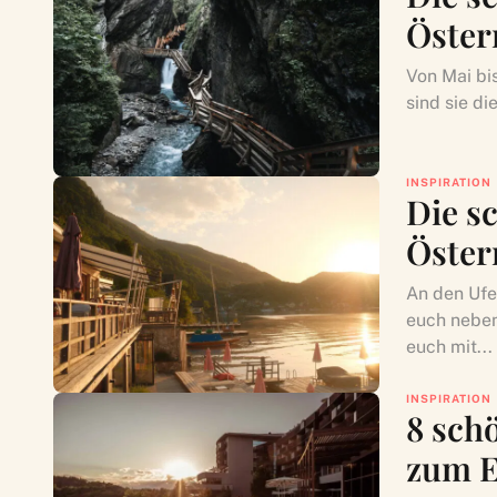
Öster
Von Mai bi
sind sie d
INSPIRATION
Die s
Öster
An den Ufe
euch neben
euch mit...
INSPIRATION
8 sch
zum 