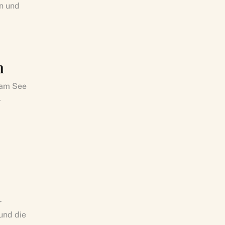
en und
h
 am See
.
r
und die