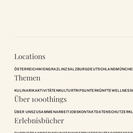
Locations
ÖSTERREICH
WIEN
GRAZ
LINZ
SALZBURG
DEUTSCHLAND
MÜNCHE
Themen
KULINARIK
AKTIVITÄTEN
KULTUR
TRIPS
UNTERKÜNFTE
WELLNESS
Über 1000things
ÜBER UNS
ZUSAMMENARBEIT
JOBS
KONTAKT
DATENSCHUTZERK
Erlebnisbücher