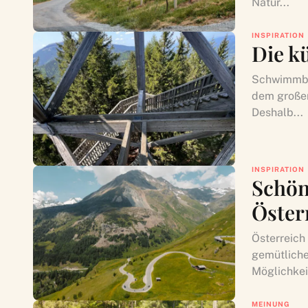
Natur...
INSPIRATION
Die k
Schwimmbäd
dem großen
Deshalb...
INSPIRATION
Schön
Öster
Österreich
gemütliche
Möglichkeit
MEINUNG