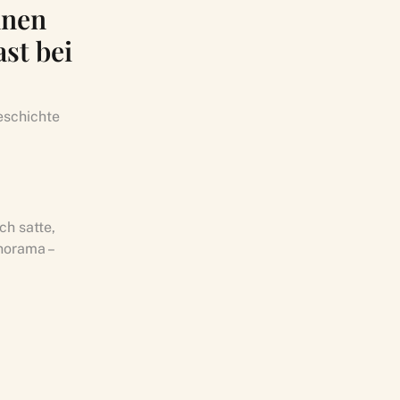
nnen
st bei
eschichte
ch satte,
norama –