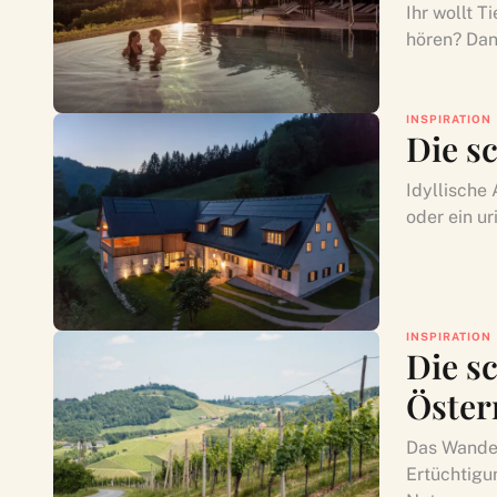
Ihr wollt 
hören? Dann
INSPIRATION
Die s
Idyllische
oder ein ur
INSPIRATION
Die s
Öster
Das Wander
Ertüchtigu