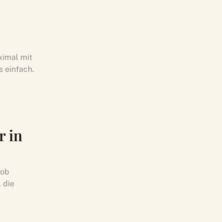
ximal mit
 einfach.
r in
 ob
 die