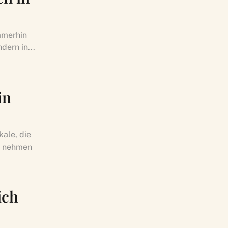
mmerhin
dern in...
in
ale, die
ir nehmen
ich