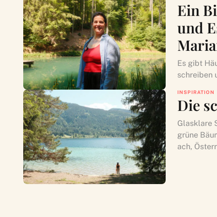
Ein Bi
und Es
Maria
Es gibt Hä
schreiben u
INSPIRATION
Die s
Glasklare S
grüne Bäum
ach, Österr