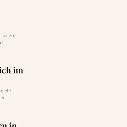
sser zu
ad
ich im
reich!
der
n in