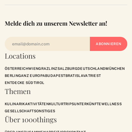
Melde dich zu unserem Newsletter an!
Locations
ÖSTERREICH
WIEN
GRAZ
LINZ
SALZBURG
DEUTSCHLAND
MÜNCHEN
BERLIN
GANZ EUROPA
BUDAPEST
BRATISLAVA
TRIEST
ENTDECKE SÜDTIROL
Themen
KULINARIK
AKTIVITÄTEN
KULTUR
TRIPS
UNTERKÜNFTE
WELLNESS
GESELLSCHAFT
SONSTIGES
Über 1000things